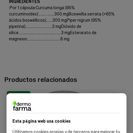
INGREDIENTES
:Por 1 cápsula:Curcuma longa (95%
curcuminoides)..................300 mgBoswellia serrata (>65%
ácidos boswéllicos).......300 mgPiper nigrum (95%
piperina)..............................2 mgDióxido de
sílice................................................3 mgEsterarato de
magnesio.....................................6 mg
Productos relacionados
envío gratis
Esta página web usa cookies
Utilizamos cookies propias y de terceros para mejorar tu