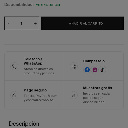
Disponibilidad:
En existencia
Cookies de marketing
Estas
cookies
son
-
+
utilizadas
AÑADIR AL CARRITO
para
enseñarte
anuncios
que
pueden
ser
interesantes
Teléfono /
Compártelo
WhatsApp
basados
en
Atención directa en
productos y pedidos.
tus
costumbres
de
Muestras gratis
navegación.
Pago seguro
Incluidas en cada
Tarjeta, PayPal, Bizum
pedido según
Guardar preferencias
y contrarreembolso.
disponibilidad.
Descripción