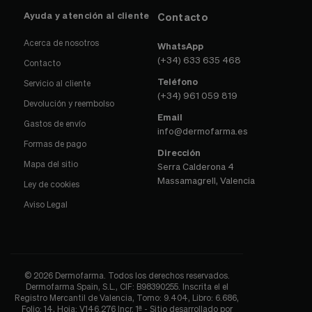
Ayuda y atención al cliente
Contacto
Acerca de nosotros
WhatsApp
(+34) 633 635 468
Contacto
Teléfono
Servicio al cliente
(+34) 961 059 819
Devolución y reembolso
Email
Gastos de envío
info@dermofarma.es
Formas de pago
Dirección
Mapa del sitio
Serra Calderona 4
Massamagrell, Valencia
Ley de cookies
Aviso Legal
© 2026 Dermofarma. Todos los derechos reservados.
Dermofarma Spain, S.L., CIF: B98390255. Inscrita el el
Registro Mercantil de Valencia, Tomo: 9.404, Libro: 6.686,
Folio: 14, Hoja: V146.276 Incr. 1ª - Sitio desarrollado por