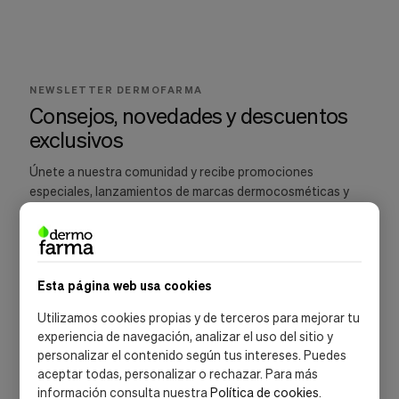
Cookies de marketing
Estas
cookies
son
utilizadas
para
NEWSLETTER DERMOFARMA
enseñarte
Consejos, novedades y descuentos
anuncios
exclusivos
que
pueden
ser
Únete a nuestra comunidad y recibe promociones
interesantes
especiales, lanzamientos de marcas dermocosméticas y
basados
recomendaciones para cuidar tu piel.
en
tus
costumbres
de
navegación.
Esta página web usa cookies
Guardar preferencias
SUSCRIBIRME
Utilizamos cookies propias y de terceros para mejorar tu
experiencia de navegación, analizar el uso del sitio y
Acepto la
política de privacidad
y las
condiciones de suscripción
personalizar el contenido según tus intereses. Puedes
aceptar todas, personalizar o rechazar. Para más
información consulta nuestra
Política de cookies
.