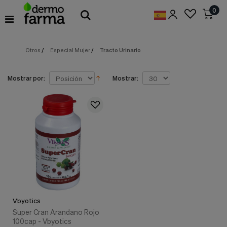
Preferencias
0
de
Cookies
Otros
/
Especial Mujer
/
Tracto Urinario
Cookies necesarias
Estas
cookies
son
Mostrar por:
Mostrar:
esenciales
para
proveerte
los
servicios
disponibles
en
nuestra
web
y
para
permitirte
utilizar
Vbyotics
algunas
características
Super Cran Arandano Rojo
de
100cap - Vbyotics