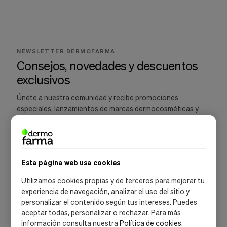
Cookies de marketing
Estas
cookies
son
utilizadas
para
NEWSLETTER DERMOFARMA
enseñarte
Consejos, novedades y descuentos
anuncios
exclusivos
que
pueden
ser
Únete a nuestra comunidad y recibe promociones
interesantes
especiales, lanzamientos de marcas dermocosméticas y
basados
recomendaciones para cuidar tu piel.
en
tus
costumbres
de
navegación.
Esta página web usa cookies
Guardar preferencias
SUSCRIBIRME
Utilizamos cookies propias y de terceros para mejorar tu
experiencia de navegación, analizar el uso del sitio y
Acepto la
política de privacidad
y las
condiciones de suscripción
personalizar el contenido según tus intereses. Puedes
aceptar todas, personalizar o rechazar. Para más
información consulta nuestra
Política de cookies
.