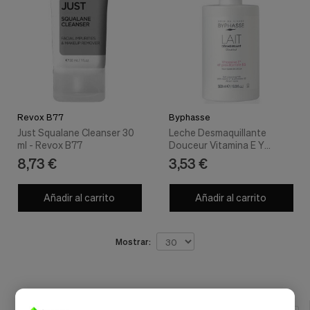
Revox B77
Byphasse
Just Squalane Cleanser 30
Leche Desmaquillante
ml - Revox B77
Douceur Vitamina E Y
Provitamina B5 500 Ml
8,73 €
3,53 €
Añadir al carrito
Añadir al carrito
Mostrar: