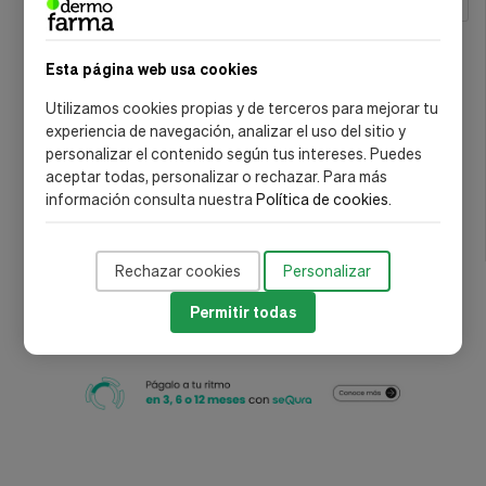
MARCA
Alma Secret
(1)
Esta página web usa cookies
Byphasse
(1)
Utilizamos cookies propias y de terceros para mejorar tu
Garnier
(1)
experiencia de navegación, analizar el uso del sitio y
personalizar el contenido según tus intereses. Puedes
Nivea
(3)
aceptar todas, personalizar o rechazar. Para más
información consulta nuestra
Política de cookies
.
Revox B77
(1)
Rexaline
(1)
Rechazar cookies
Personalizar
Permitir todas