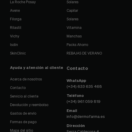
La Roche Posay
Solares
Avene
Capilar
Filorga
Solares
Rilastil
Vitamina
Vichy
Manchas
Isdin
Packs Ahorro
SkinClinic
REBAJAS DE VERANO
Ayuda y atención al cliente
Contacto
Acerca de nosotros
WhatsApp
(+34) 633 635 468
Contacto
Teléfono
Servicio al cliente
(+34) 961 059 819
Devolución y reembolso
Email
Gastos de envío
info@dermofarma.es
Formas de pago
Dirección
Mapa del sitio
Serra Calderona 4