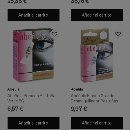
25,38 €
36,16 €
Añadir al carrito
Añadir al carrito
Abeula
Abeula
Abeñula Pomada Pestañas
Abéñula Blanca Grande
Verde 2G
Desmaquillador Pestañas Y
Ojos 4.5G
6,57 €
9,97 €
Añadir al carrito
Añadir al carrito