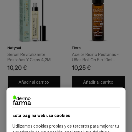
Natysal
Flora
Serum Revitalizante
Aceite Ricino Pestañas -
Pestañas Y Cejas 4,2Ml.
Uñas Roll On Bio 10ml -
Flora
10,20 €
10,25 €
Añadir al carrito
Añadir al carrito
Esta página web usa cookies
Utilizamos cookies propias y de terceros para mejorar tu