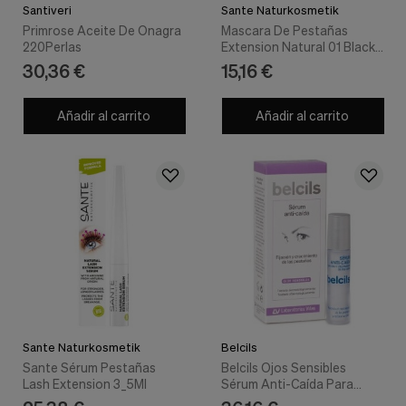
Santiveri
Sante Naturkosmetik
Primrose Aceite De Onagra
Mascara De Pestañas
220Perlas
Extension Natural 01 Black
8Ml
30,36 €
15,16 €
Añadir al carrito
Añadir al carrito
Sante Naturkosmetik
Belcils
Sante Sérum Pestañas
Belcils Ojos Sensibles
Lash Extension 3_5Ml
Sérum Anti-Caída Para
Pestañas 3 Ml