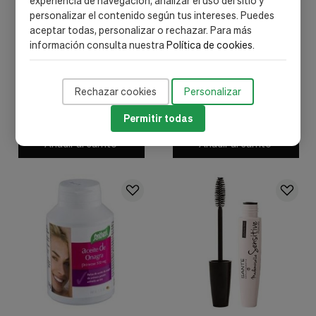
experiencia de navegación, analizar el uso del sitio y
personalizar el contenido según tus intereses. Puedes
aceptar todas, personalizar o rechazar. Para más
información consulta nuestra
Política de cookies
.
Prisma Natural
Marnys
Serum Cejas Y Pestañas
Ricinlash Aceite Reparador
5Ml.
Pestañas 50ml - Marnys
Rechazar cookies
Personalizar
17,23 €
16,14 €
Permitir todas
Añadir al carrito
Añadir al carrito