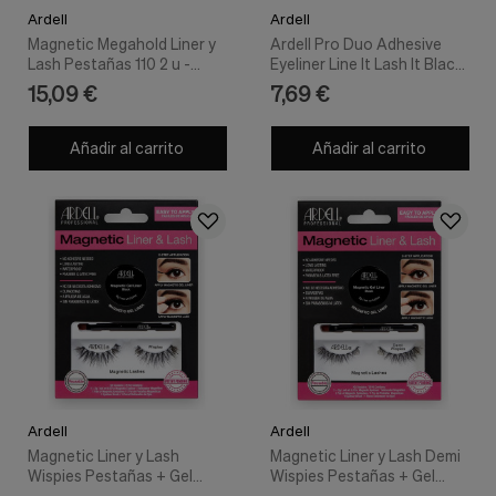
Ardell
Ardell
Magnetic Megahold Liner y
Ardell Pro Duo Adhesive
Lash Pestañas 110 2 u -
Eyeliner Line It Lash It Black
Ardell
35G
15,09 €
7,69 €
Añadir al carrito
Añadir al carrito
Ardell
Ardell
Magnetic Liner y Lash
Magnetic Liner y Lash Demi
Wispies Pestañas + Gel
Wispies Pestañas + Gel
Liner - Ardell
Liner 3 u - Ardell