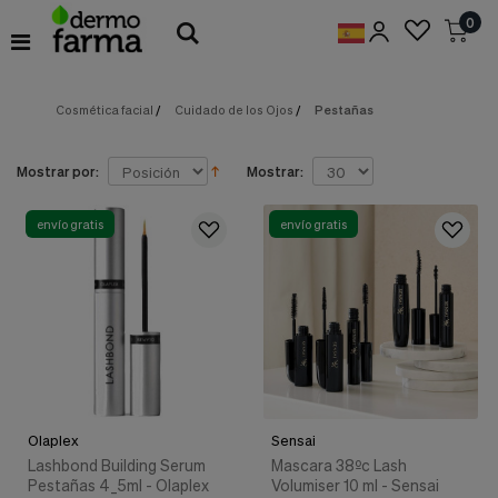
Preferencias
0
de
Cookies
Cosmética facial
/
Cuidado de los Ojos
/
Pestañas
Cookies necesarias
Estas
cookies
son
Mostrar por:
Mostrar:
esenciales
para
proveerte
envío gratis
envío gratis
los
servicios
disponibles
en
nuestra
web
y
para
permitirte
utilizar
Olaplex
Sensai
algunas
características
Lashbond Building Serum
Mascara 38ºc Lash
de
Pestañas 4_5ml - Olaplex
Volumiser 10 ml - Sensai