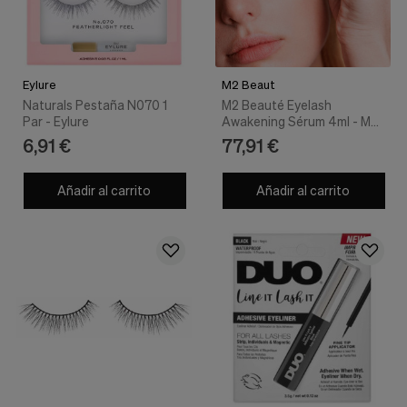
Eylure
M2 Beaut
Naturals Pestaña N070 1
M2 Beauté Eyelash
Par - Eylure
Awakening Sérum 4ml - M2
Beaut
6,91 €
77,91 €
Añadir al carrito
Añadir al carrito