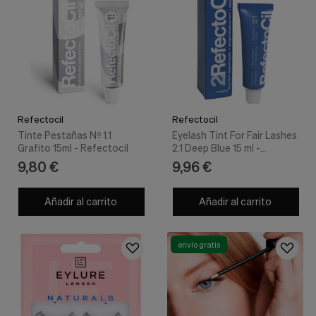
Refectocil
Refectocil
Tinte Pestañas Nº 1.1
Eyelash Tint For Fair Lashes
Grafito 15ml - Refectocil
2.1 Deep Blue 15 ml -
Refectocil
9,80 €
9,96 €
Añadir al carrito
Añadir al carrito
envío gratis