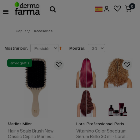
Preferencias
0
de
Cookies
Capilar
/
Accesorios
Cookies necesarias
Estas
cookies
son
Mostrar por:
Mostrar:
esenciales
para
proveerte
envío gratis
los
servicios
disponibles
en
nuestra
web
y
para
permitirte
utilizar
Marlies Mller
Loral Professionnel Paris
algunas
características
Hair y Scalp Brush New
Vitamino Color Spectrum
de
Classic Cepillo Marlies
Sérum Brillo 30 ml - Loral