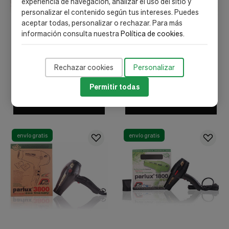
experiencia de navegación, analizar el uso del sitio y
personalizar el contenido según tus intereses. Puedes
aceptar todas, personalizar o rechazar. Para más
información consulta nuestra
Política de cookies
.
Parlux
Parlux
Difuseur Massagem 3800
Secador Cabello 3200 Plus
1ud - Parlux
Fucsia S448002fu 1ud -
Rechazar cookies
Personalizar
Parlux
18,72 €
155,97 €
Permitir todas
Añadir al carrito
Añadir al carrito
envío gratis
envío gratis