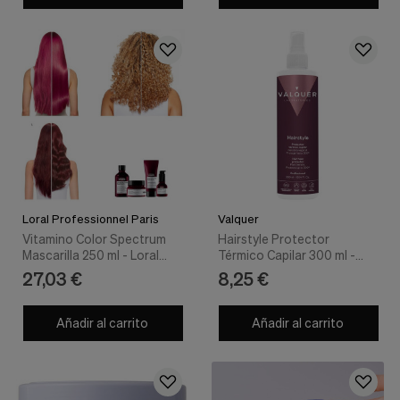
Cookies de marketing
Estas
cookies
son
utilizadas
para
enseñarte
anuncios
que
pueden
ser
interesantes
basados
en
Loral Professionnel Paris
Valquer
tus
Vitamino Color Spectrum
Hairstyle Protector
costumbres
Mascarilla 250 ml - Loral
Térmico Capilar 300 ml -
de
Professionnel Paris
Valquer
27,03 €
8,25 €
navegación.
Guardar preferencias
Añadir al carrito
Añadir al carrito