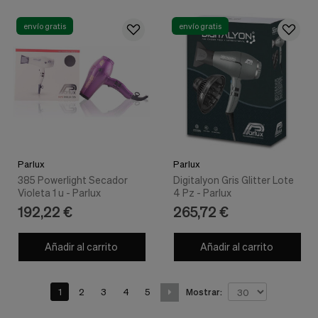
envío gratis
envío gratis
Parlux
Parlux
385 Powerlight Secador
Digitalyon Gris Glitter Lote
Violeta 1 u - Parlux
4 Pz - Parlux
192,22 €
265,72 €
Añadir al carrito
Añadir al carrito
1
2
3
4
5
Mostrar: