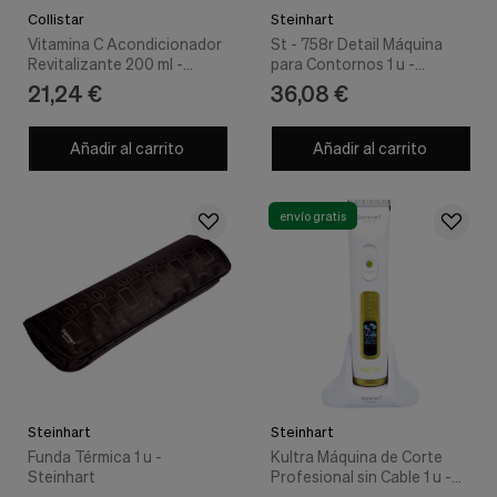
Collistar
Steinhart
Vitamina C Acondicionador
St - 758r Detail Máquina
Revitalizante 200 ml -
para Contornos 1 u -
Collistar
Steinhart
21,24 €
36,08 €
Añadir al carrito
Añadir al carrito
envío gratis
Steinhart
Steinhart
Funda Térmica 1 u -
Kultra Máquina de Corte
Steinhart
Profesional sin Cable 1 u -
Steinhart