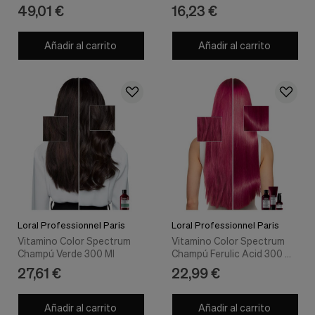
nuestra
Möller - Marlies Mller
Professionnel Paris
49,01 €
16,23 €
web.
Cookies analíticas
Añadir al carrito
Añadir al carrito
Estas
cookies
son
utilizadas
para
recopilar
información,
para
analizar
el
tráfico
y
la
forma
en
Loral Professionnel Paris
Loral Professionnel Paris
que
Vitamino Color Spectrum
Vitamino Color Spectrum
los
Champú Verde 300 Ml
Champú Ferulic Acid 300 ml
usuarios
- Loral Professionnel Paris
27,61 €
22,99 €
utilizan
nuestra
web.
Añadir al carrito
Añadir al carrito