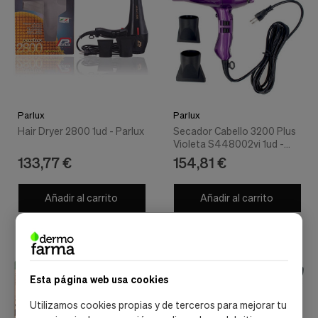
Parlux
Parlux
Hair Dryer 2800 1ud - Parlux
Secador Cabello 3200 Plus
Violeta S448002vi 1ud -
Parlux
133,77 €
154,81 €
Añadir al carrito
Añadir al carrito
envío gratis
Esta página web usa cookies
Utilizamos cookies propias y de terceros para mejorar tu