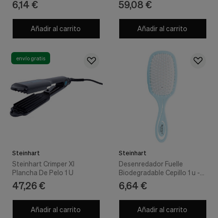
6,14 €
59,08 €
Añadir al carrito
Añadir al carrito
envío gratis
Steinhart
Steinhart
Steinhart Crimper Xl
Desenredador Fuelle
Plancha De Pelo 1 U
Biodegradable Cepillo 1 u -
Steinhart
47,26 €
6,64 €
Añadir al carrito
Añadir al carrito