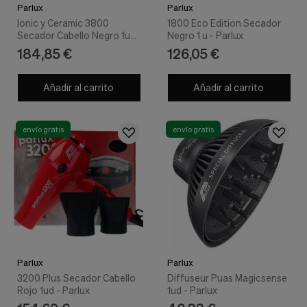
Parlux
Parlux
Ionic y Ceramic 3800
1800 Eco Edition Secador
Secador Cabello Negro 1ud
Negro 1 u - Parlux
- Parlux
184,85 €
126,05 €
Añadir al carrito
Añadir al carrito
envío gratis
envío gratis
Parlux
Parlux
3200 Plus Secador Cabello
Diffuseur Puas Magicsense
Rojo 1ud - Parlux
1ud - Parlux