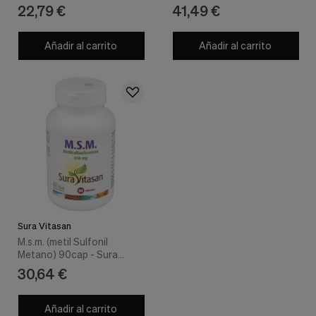
nuestra
Solaray
22,79 €
41,49 €
web.
Cookies analíticas
Añadir al carrito
Añadir al carrito
Estas
cookies
son
utilizadas
para
recopilar
información,
para
analizar
el
tráfico
y
la
forma
en
Sura Vitasan
que
M.s.m. (metil Sulfonil
los
Metano) 90cap - Sura
usuarios
Vitasan
30,64 €
utilizan
nuestra
web.
Añadir al carrito