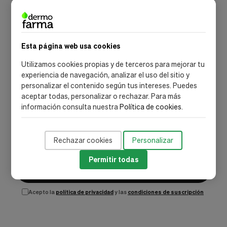
Esta página web usa cookies
NEWSLETTER DERMOFARMA
Consejos, novedades y descuentos
Utilizamos cookies propias y de terceros para mejorar tu
exclusivos
experiencia de navegación, analizar el uso del sitio y
personalizar el contenido según tus intereses. Puedes
Únete a nuestra comunidad y recibe promociones
aceptar todas, personalizar o rechazar. Para más
especiales, lanzamientos de marcas dermocosméticas y
información consulta nuestra
Política de cookies
.
recomendaciones para cuidar tu piel.
Rechazar cookies
Personalizar
Permitir todas
SUSCRIBIRME
Acepto la
política de privacidad
y las
condiciones de suscripción