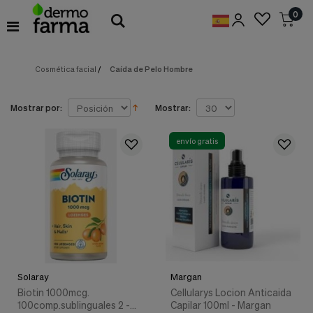
Preferencias
0
de
Cookies
Cosmética facial
/
Caída de Pelo Hombre
Cookies necesarias
Estas
cookies
son
Mostrar por:
Mostrar:
esenciales
para
proveerte
envío gratis
los
servicios
disponibles
en
nuestra
web
y
para
permitirte
utilizar
Solaray
Margan
algunas
características
Biotin 1000mcg.
Cellularys Locion Anticaida
de
100comp.sublinguales 2 -
Capilar 100ml - Margan