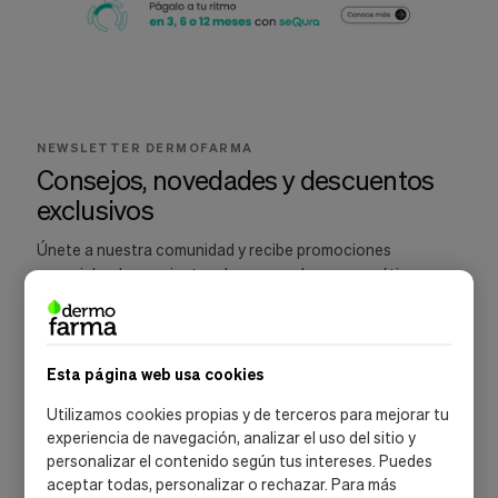
Cookies de marketing
Estas
cookies
son
utilizadas
para
enseñarte
anuncios
NEWSLETTER DERMOFARMA
que
Consejos, novedades y descuentos
pueden
exclusivos
ser
interesantes
basados
Únete a nuestra comunidad y recibe promociones
en
especiales, lanzamientos de marcas dermocosméticas y
tus
recomendaciones para cuidar tu piel.
costumbres
de
navegación.
Esta página web usa cookies
Guardar preferencias
Utilizamos cookies propias y de terceros para mejorar tu
SUSCRIBIRME
experiencia de navegación, analizar el uso del sitio y
personalizar el contenido según tus intereses. Puedes
Acepto la
política de privacidad
y las
condiciones de suscripción
aceptar todas, personalizar o rechazar. Para más