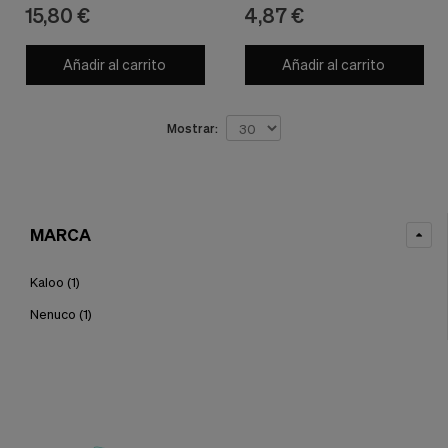
nuestra
15,80 €
4,87 €
web.
Cookies analíticas
Añadir al carrito
Añadir al carrito
Estas
cookies
son
utilizadas
Mostrar:
para
recopilar
información,
para
analizar
el
MARCA
tráfico
y
Kaloo
(1)
la
forma
Nenuco
(1)
en
que
los
usuarios
utilizan
nuestra
web.