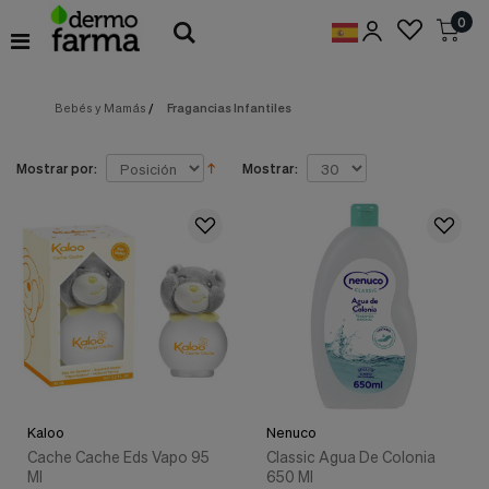
Preferencias
0
de
Cookies
Bebés y Mamás
/
Fragancias Infantiles
Cookies necesarias
Estas
cookies
son
Mostrar por:
Mostrar:
esenciales
para
proveerte
los
servicios
disponibles
en
nuestra
web
y
para
permitirte
utilizar
Kaloo
Nenuco
algunas
características
Cache Cache Eds Vapo 95
Classic Agua De Colonia
de
Ml
650 Ml