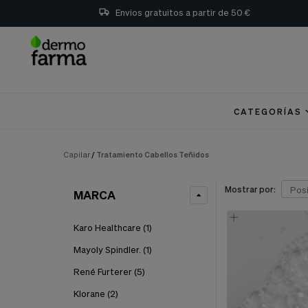
Preferencias
Envios gratuitos a partir de 50 €
de
Cookies
Cookies necesarias
Estas
cookies
son
CATEGORÍAS
esenciales
para
proveerte
los
Capilar
/
Tratamiento Cabellos Teñidos
servicios
disponibles
en
Mostrar por:
MARCA
nuestra
web
y
Karo Healthcare
(1)
para
permitirte
Mayoly Spindler.
(1)
utilizar
René Furterer
(5)
algunas
características
Klorane
(2)
de