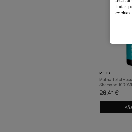
analizar
todas, p
cookies
.
Matrix
Matrix Total Resu
Shampoo 1000Ml
26,41 €
Añad