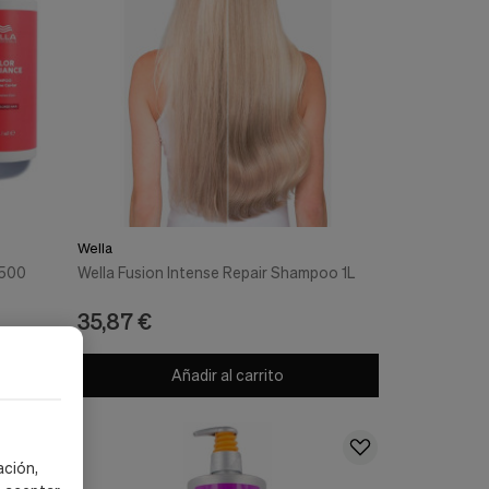
Wella
 500
Wella Fusion Intense Repair Shampoo 1L
35,87 €
Añadir al carrito
ación,