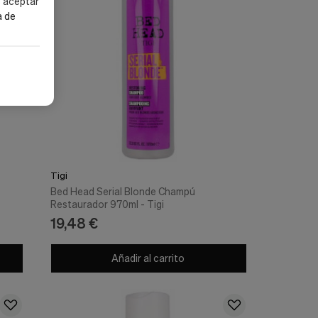
s aceptar
a de
Tigi
Bed Head Serial Blonde Champú
Restaurador 970ml - Tigi
19,48 €
Añadir al carrito