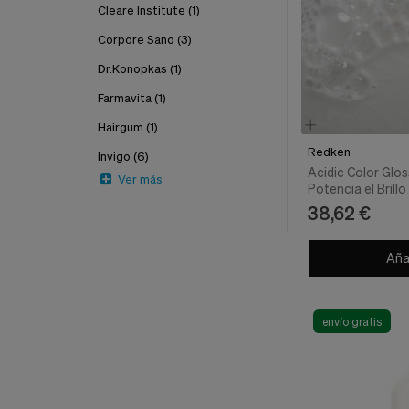
nuestra
Cleare Institute
(1)
web.
Corpore Sano
(3)
Cookies analíticas
Estas
Dr.Konopkas
(1)
cookies
son
Farmavita
(1)
utilizadas
Hairgum
(1)
para
recopilar
Redken
Invigo
(6)
información,
Acidic Color Glo
para
Ver más
Potencia el Brillo
analizar
Redken
38,62 €
el
tráfico
y
Añad
la
forma
en
que
envío gratis
los
usuarios
utilizan
nuestra
web.