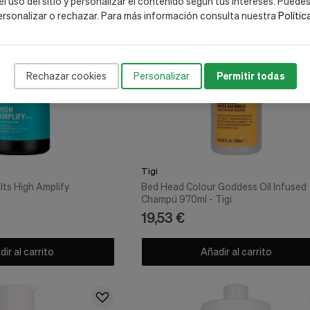
 el uso del sitio y personalizar el contenido según tus intereses. Puede
ersonalizar o rechazar. Para más información consulta nuestra
Polític
Rechazar cookies
Personalizar
Permitir todas
Tigi
lts High Amplify
Bed Head Colour Goddess Oil Infused
Champú 970ml - Tigi
19,53 €
ir al carrito
Añadir al carrito