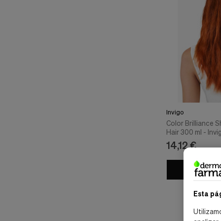
Invigo
Color Brilliance
Hair 300 ml - Invi
14,12 €
Añad
Esta pá
Utilizam