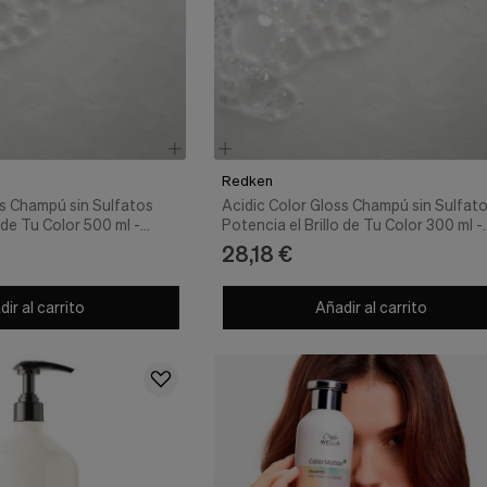
Redken
ss Champú sin Sulfatos
Acidic Color Gloss Champú sin Sulfat
 de Tu Color 500 ml -
Potencia el Brillo de Tu Color 300 ml -
Redken
28,18 €
ir al carrito
Añadir al carrito