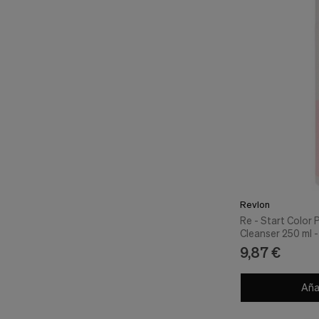
Revlon
Re - Start Color 
Cleanser 250 ml 
9,87 €
Añad