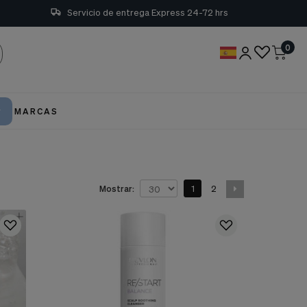
Servicio de entrega Express 24-72 hrs
0
MARCAS
1
2
Mostrar: