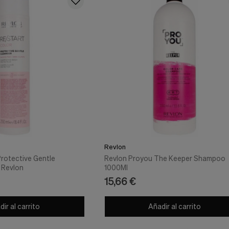
Revlon
Protective Gentle
Revlon Proyou The Keeper Shampoo
- Revlon
1000Ml
15,66 €
ir al carrito
Añadir al carrito