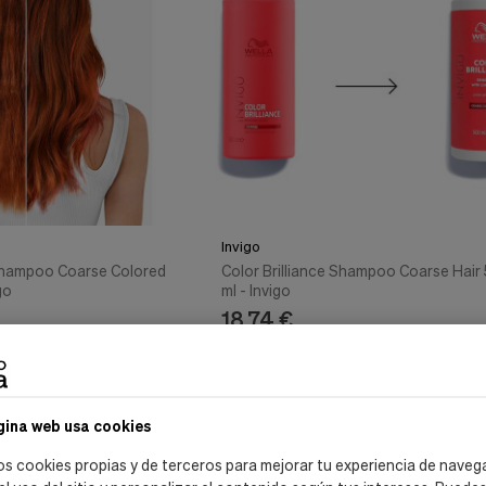
Invigo
 Shampoo Coarse Colored
Color Brilliance Shampoo Coarse Hair
go
ml - Invigo
18,74 €
ir al carrito
Añadir al carrito
gina web usa cookies
os cookies propias y de terceros para mejorar tu experiencia de naveg