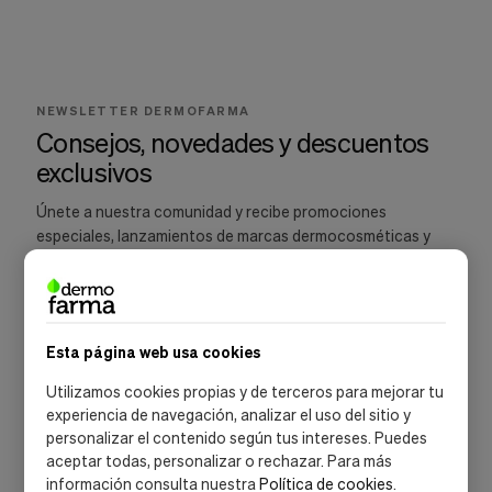
Cookies de marketing
Estas
cookies
son
utilizadas
para
NEWSLETTER DERMOFARMA
enseñarte
Consejos, novedades y descuentos
anuncios
exclusivos
que
pueden
ser
Únete a nuestra comunidad y recibe promociones
interesantes
especiales, lanzamientos de marcas dermocosméticas y
basados
recomendaciones para cuidar tu piel.
en
tus
costumbres
de
navegación.
Esta página web usa cookies
Guardar preferencias
SUSCRIBIRME
Utilizamos cookies propias y de terceros para mejorar tu
experiencia de navegación, analizar el uso del sitio y
Acepto la
política de privacidad
y las
condiciones de suscripción
personalizar el contenido según tus intereses. Puedes
aceptar todas, personalizar o rechazar. Para más
información consulta nuestra
Política de cookies
.