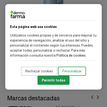
Esta página web usa cookies
Utilizamos cookies propias y de terceros para mejorar tu
experiencia de navegación, analizar el uso del sitio y
personalizar el contenido según tus intereses. Puedes
Skinclinic
F
aceptar todas, personalizar o rechazar. Para más
Micellar Cloud Espuma Suave Hidratante, 150 ml. -
H
información consulta nuestra
Política de cookies
.
SkinClinic
M
22,14 €
1
Rechazar cookies
Personalizar
Añadir
Permitir todas
Marcas destacadas