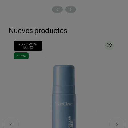
Nuevos productos
cupon -25%:
-
skin25
nuevo