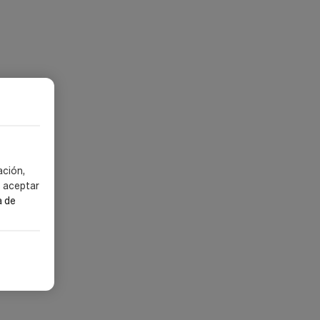
ación,
s aceptar
a de