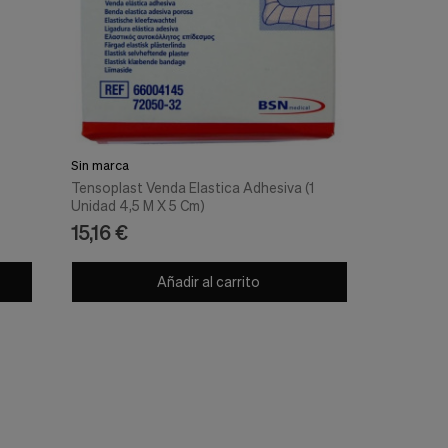
Sin marca
Tensoplast Venda Elastica Adhesiva (1
Unidad 4,5 M X 5 Cm)
15,16 €
Añadir al carrito