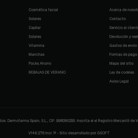
Cosmética facial
Acerca de nosot
Solares
Contacto
Capilar
Servicio al client
Solares
Devolución y re
Vitamina
Gastos de envío
Manchas
Formas de pago
Packs Ahorro
Mapa del sitio
REBAJAS DE VERANO
Ley de cookies
Aviso Legal
 Dermofarma Spain, S.L., CIF: B98390255. Inscrita el el Registro Mercantil de Val
V146.276 Incr. 1ª - Sitio desarrollado por
GSOFT