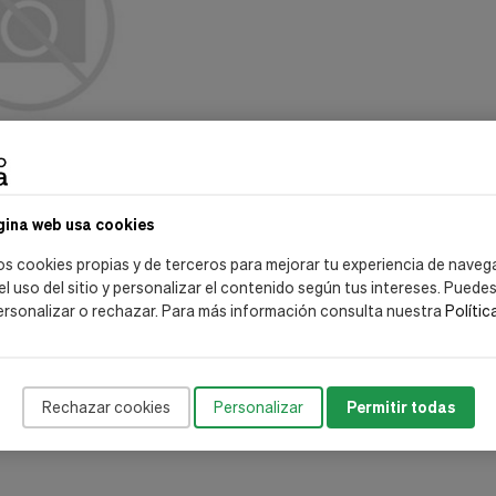
gina web usa cookies
jecion Cinturon Ostomia
dades)
os cookies propias y de terceros para mejorar tu experiencia de naveg
 el uso del sitio y personalizar el contenido según tus intereses. Puede
ersonalizar o rechazar. Para más información consulta nuestra
Polític
ut of stock
Mostrar:
Rechazar cookies
Personalizar
Permitir todas