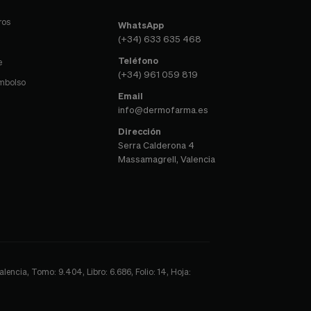
ros
WhatsApp
(+34) 633 635 468
Teléfono
e
(+34) 961 059 819
embolso
Email
info@dermofarma.es
Dirección
Serra Calderona 4
Massamagrell, Valencia
encia, Tomo: 9.404, Libro: 6.686, Folio: 14, Hoja: