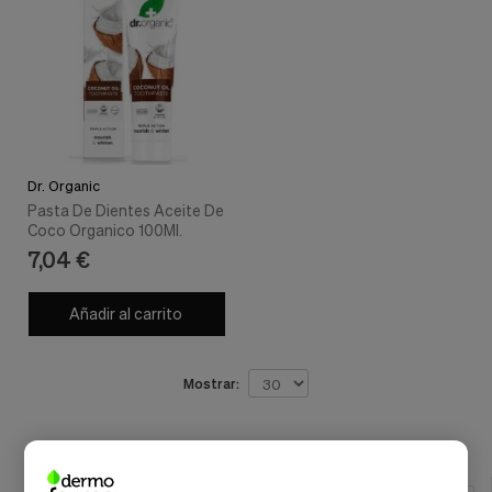
Dr. Organic
Pasta De Dientes Aceite De
Coco Organico 100Ml.
7,04 €
Añadir al carrito
Mostrar: