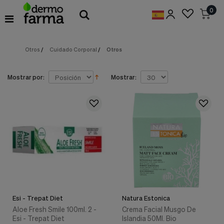
Preferencias
0
de
Cookies
Otros
/
Cuidado Corporal
/
Otros
Cookies necesarias
Estas
cookies
son
Mostrar por:
Mostrar:
esenciales
para
proveerte
los
servicios
disponibles
en
nuestra
web
y
para
permitirte
utilizar
Esi - Trepat Diet
Natura Estonica
algunas
características
Aloe Fresh Smile 100ml. 2 -
Crema Facial Musgo De
de
Esi - Trepat Diet
Islandia 50Ml. Bio