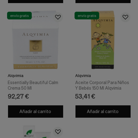
Cookies de marketing
Estas
cookies
envío gratis
envío gratis
son
utilizadas
para
enseñarte
anuncios
que
pueden
ser
interesantes
basados
en
Alqvimia
Alqvimia
tus
Essentially Beautiful Calm
Aceite Corporal Para Niños
costumbres
Crema 50 Ml
Y Bebés 150 Ml Alqvimia
de
92,27 €
53,41 €
navegación.
Guardar preferencias
Añadir al carrito
Añadir al carrito