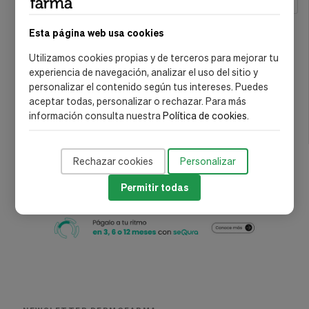
MARCA
Esta página web usa cookies
Alqvimia
(3)
Utilizamos cookies propias y de terceros para mejorar tu
Dr. Organic
(1)
experiencia de navegación, analizar el uso del sitio y
Esi - Trepat Diet
(1)
personalizar el contenido según tus intereses. Puedes
aceptar todas, personalizar o rechazar. Para más
Natura Estonica
(1)
información consulta nuestra
Política de cookies
.
Simildiet
(1)
Rechazar cookies
Personalizar
Permitir todas