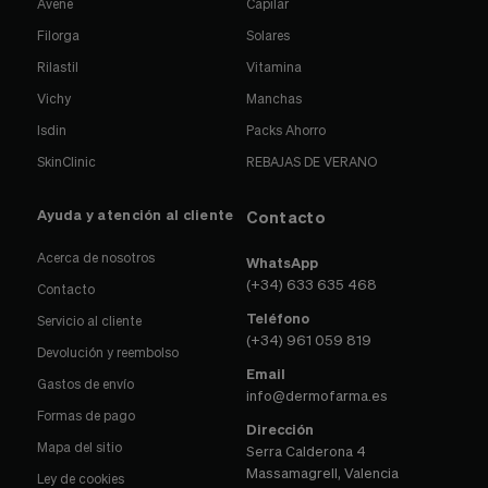
Avene
Capilar
Filorga
Solares
Rilastil
Vitamina
Vichy
Manchas
Isdin
Packs Ahorro
SkinClinic
REBAJAS DE VERANO
Ayuda y atención al cliente
Contacto
Acerca de nosotros
WhatsApp
(+34) 633 635 468
Contacto
Teléfono
Servicio al cliente
(+34) 961 059 819
Devolución y reembolso
Email
Gastos de envío
info@dermofarma.es
Formas de pago
Dirección
Mapa del sitio
Serra Calderona 4
Massamagrell, Valencia
Ley de cookies