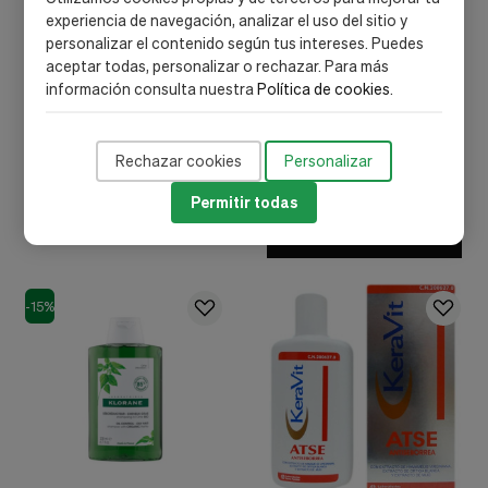
experiencia de navegación, analizar el uso del sitio y
personalizar el contenido según tus intereses. Puedes
aceptar todas, personalizar o rechazar. Para más
información consulta nuestra
Política de cookies
.
Bama Geve S L
Nuggela & Sule
Vanilar Champu (1 Envase
Nuggela & Sule Champu
200 Ml)
Epigenetico Cabello Graso
Rechazar cookies
Personalizar
(1 Envase 250 Ml)
11,68 €
21,31 €
Permitir todas
Añadir al carrito
Out of stock
-15%