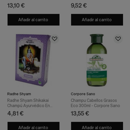
250ml - Argital
400Ml
13,10 €
9,52 €
Añadir al carrito
Añadir al carrito
Radhe Shyam
Corpore Sano
Radhe Shyam Shikakai
Champu Cabellos Grasos
Champú Ayurvédico En
Eco 300ml - Corpore Sano
Polvo 100G
4,81 €
13,55 €
Añadir al carrito
Añadir al carrito