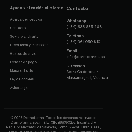
Ayuda y atención al cliente
Contacto
Acerca de nosotros
WhatsApp
(+34) 633 635 468
Contacto
Teléfono
Servicio al cliente
(+34) 961 059 819
Devolución y reembolso
Email
Gastos de envío
info@dermofarma.es
Formas de pago
Dirección
Mapa del sitio
Serra Calderona 4
Massamagrell, Valencia
Ley de cookies
Aviso Legal
© 2026 Dermofarma. Todos los derechos reservados.
Dermofarma Spain, S.L., CIF: B98390255. Inscrita el el
Registro Mercantil de Valencia, Tomo: 9.404, Libro: 6.686,
Folio: 14, Hoja: V146.276 Incr. 1ª - Sitio desarrollado por