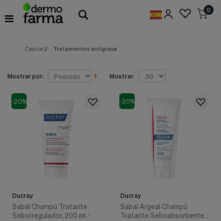
Preferencias
0
de
Cookies
Capilar
/
Tratamientos antigrasa
Cookies necesarias
Estas
cookies
son
Mostrar por:
Mostrar:
esenciales
para
proveerte
-20%
-20%
los
servicios
disponibles
en
nuestra
web
y
para
permitirte
utilizar
Ducray
Ducray
algunas
características
Sabal Champú Tratante
Sabal Argeal Champú
de
Seborregulador, 200 ml.-
Tratante Seboabsorbente,