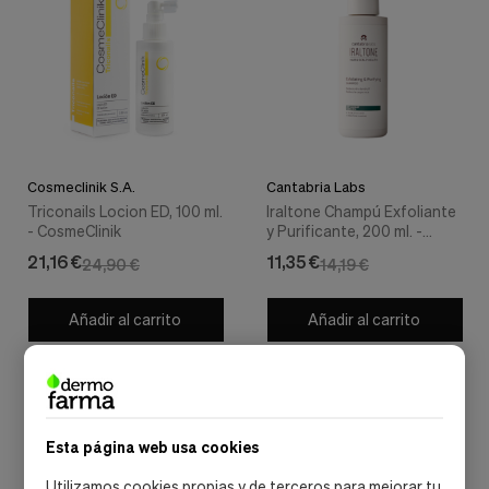
Cosmeclinik S.A.
Cantabria Labs
Triconails Locion ED, 100 ml.
Iraltone Champú Exfoliante
- CosmeClinik
y Purificante, 200 ml. -
Cantabria Labs
21,16 €
11,35 €
24,90 €
14,19 €
Añadir al carrito
Añadir al carrito
Esta página web usa cookies
Utilizamos cookies propias y de terceros para mejorar tu