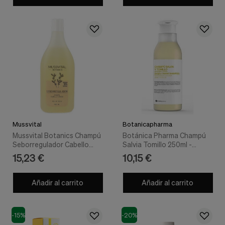
Mussvital
Botanicapharma
Mussvital Botanics Champú
Botánica Pharma Champú
Seborregulador Cabello
Salvia Tomillo 250ml -
Graso 400Ml
Botanicapharma
15,23 €
10,15 €
Añadir al carrito
Añadir al carrito
-15%
-20%