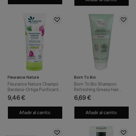
Cookies de marketing
Estas
cookies
son
utilizadas
para
enseñarte
anuncios
que
pueden
ser
interesantes
basados
en
Fleurance Nature
Born To Bio
tus
Fleurance Nature Champú
Born To Bio Shampoo
costumbres
Bardana-Ortiga Purificante
Refreshing Greasy Hair
de
200Ml
200Ml
navegación.
9,46 €
6,69 €
Guardar preferencias
Añadir al carrito
Añadir al carrito