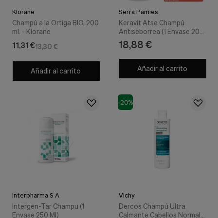
Klorane
Serra Pamies
Champú a la Ortiga BIO, 200
Keravit Atse Champú
ml. - Klorane
Antiseborrea (1 Envase 200
ml) - Serra Pamies
18,88 €
11,31 €
13,30 €
Añadir al carrito
Añadir al carrito
-20%
Interpharma S A
Vichy
Intergen-Tar Champu (1
Dercos Champú Ultra
Envase 250 Ml)
Calmante Cabellos Normal a