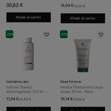
Graso, 200 ml.- Vichy
35,82 €
13,04 €
16,30 €
Añadir al carrito
Añadir al carrito
-20%
-20%
Cantabria Labs
René Furterer
Iraltone Champú
Neopur Champú Anticaspa
Seborregulador, 200 ml. -
Grasa, 150 ml. - René
Cantabria Labs
Furterer
11,54 €
15,14 €
14,42 €
18,92 €