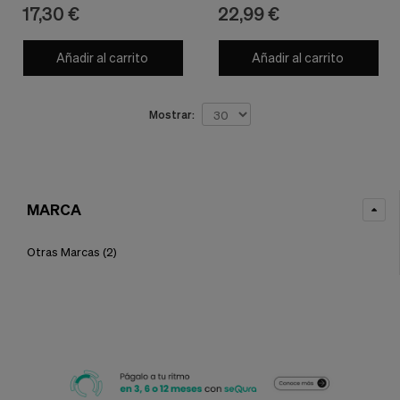
nuestra
Marcas
50ml - Otras Marcas
17,30 €
22,99 €
web.
Cookies analíticas
Añadir al carrito
Añadir al carrito
Estas
cookies
son
utilizadas
Mostrar:
para
recopilar
información,
para
analizar
el
MARCA
tráfico
y
Otras Marcas
(2)
la
forma
en
que
los
usuarios
utilizan
nuestra
web.