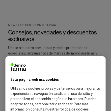
Cookies de marketing
Estas
cookies
son
utilizadas
para
NEWSLETTER DERMOFARMA
enseñarte
Consejos, novedades y descuentos
anuncios
exclusivos
que
pueden
ser
Únete a nuestra comunidad y recibe promociones
interesantes
especiales, lanzamientos de marcas dermocosméticas y
basados
recomendaciones para cuidar tu piel.
en
tus
costumbres
de
navegación.
Esta página web usa cookies
Guardar preferencias
SUSCRIBIRME
Utilizamos cookies propias y de terceros para mejorar tu
experiencia de navegación, analizar el uso del sitio y
Acepto la
política de privacidad
y las
condiciones de suscripción
personalizar el contenido según tus intereses. Puedes
aceptar todas, personalizar o rechazar. Para más
información consulta nuestra
Política de cookies
.