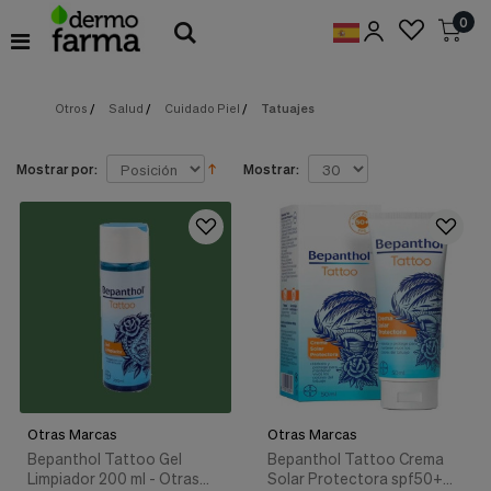
Preferencias
0
de
Cookies
Otros
/
Salud
/
Cuidado Piel
/
Tatuajes
Cookies necesarias
Estas
cookies
son
Mostrar por:
Mostrar:
esenciales
para
proveerte
los
servicios
disponibles
en
nuestra
web
y
para
permitirte
utilizar
Otras Marcas
Otras Marcas
algunas
características
Bepanthol Tattoo Gel
Bepanthol Tattoo Crema
de
Limpiador 200 ml - Otras
Solar Protectora spf50+