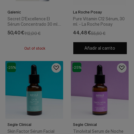
Galenic
La Roche Posay
Secret D'Excellence El
Pure Vitamin C12 Sérum, 30
Sérum Concentrado 30 ml. -
ml. - La Roche Posay
Galenic
50,40 €
44,48 €
112,00 €
55,60 €
Añadir al carrito
Out of stock
-25%
-25%
Segle Clinical
Segle Clinical
Skin Factor Sérum Facial
Tinolvital Serum de Noche