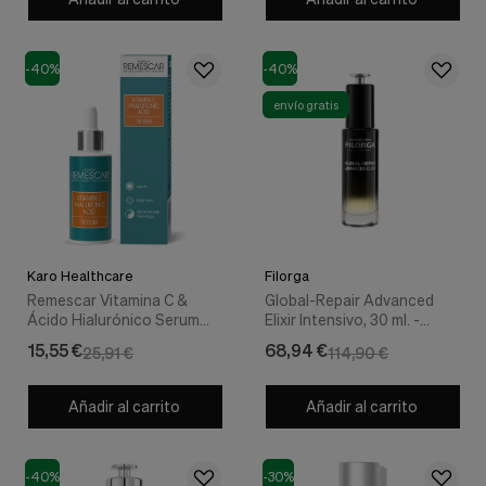
Cookies de marketing
Estas
cookies
son
-40%
-40%
utilizadas
envío gratis
para
enseñarte
anuncios
que
pueden
ser
interesantes
basados
en
Karo Healthcare
Filorga
tus
Remescar Vitamina C &
Global-Repair Advanced
costumbres
Ácido Hialurónico Serum
Elixir Intensivo, 30 ml. -
de
Reparador, 30 ml. -
Filorga
navegación.
15,55 €
68,94 €
25,91 €
114,90 €
Remescar
Guardar preferencias
Añadir al carrito
Añadir al carrito
-40%
-30%