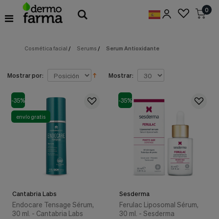
Preferencias
0
de
Cookies
Cosmética facial
/
Serums
/
Serum Antioxidante
Cookies necesarias
Estas
cookies
son
Mostrar por:
Mostrar:
esenciales
para
proveerte
-35%
-35%
los
servicios
envío gratis
disponibles
en
nuestra
web
y
para
permitirte
utilizar
Cantabria Labs
Sesderma
algunas
características
Endocare Tensage Sérum,
Ferulac Liposomal Sérum,
de
30 ml. - Cantabria Labs
30 ml. - Sesderma