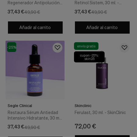
Regenerador Antipolución,
Retinol Sistem, 30 ml. -
30 ml. - Segle Clinical
Segle Clinical
37,43 €
37,43 €
49,90 €
49,90 €
Añadir al carrito
Añadir al carrito
envío gratis
-25%
cupon -25%:
skin25
Segle Clinical
Skinclinic
Restaura Sérum Antiedad
Ferulast, 30 ml. - SkinClinic
Intensivo Hidratante, 30 ml.
- Segle Clinical
72,00 €
37,43 €
49,90 €