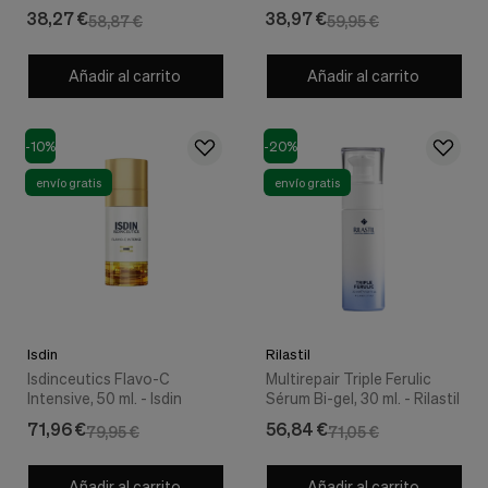
nuestra
38,27 €
38,97 €
58,87 €
59,95 €
web.
Cookies analíticas
Estas
Añadir al carrito
Añadir al carrito
cookies
son
utilizadas
-10%
-20%
para
recopilar
envío gratis
envío gratis
información,
para
analizar
el
tráfico
y
la
forma
en
Isdin
Rilastil
que
Isdinceutics Flavo-C
Multirepair Triple Ferulic
los
Intensive, 50 ml. - Isdin
Sérum Bi-gel, 30 ml. - Rilastil
usuarios
utilizan
71,96 €
56,84 €
79,95 €
71,05 €
nuestra
web.
Añadir al carrito
Añadir al carrito