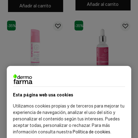
Añadir al carrito
Añadir al carrito
-35%
-35%
Mayoly Spindler.
Mayoly Spindler.
HYDRA+ Sérum Ultra-
Theavit Sérum Renovador,
Esta página web usa cookies
Hidratante, 30 ml. -
30 ml. - Topicrem
Topicrem
17,54 €
27,69 €
Utilizamos cookies propias y de terceros para mejorar tu
26,99 €
42,60 €
experiencia de navegación, analizar el uso del sitio y
personalizar el contenido según tus intereses. Puedes
Añadir al carrito
Añadir al carrito
aceptar todas, personalizar o rechazar. Para más
información consulta nuestra
Política de cookies
.