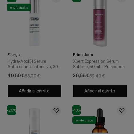
envío gratis
Filorga
Primaderm
Hydra-Aox[5] Sérum
Xpert Expression Sérum
Antioxidante Intensivo, 30
Sublime, 50 ml. - Primaderm
ml. - Filorga
40,80 €
36,68 €
68,00 €
52,40 €
Añadir al carrito
Añadir al carrito
-20%
-10%
envío gratis