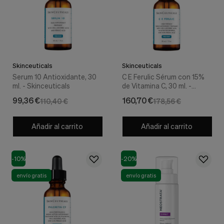
Skinceuticals
Skinceuticals
Serum 10 Antioxidante, 30
C E Ferulic Sérum con 15%
ml. - Skinceuticals
de Vitamina C, 30 ml. -
Skinceuticals
99,36 €
160,70 €
110,40 €
178,56 €
Añadir al carrito
Añadir al carrito
-10%
-20%
envío gratis
envío gratis