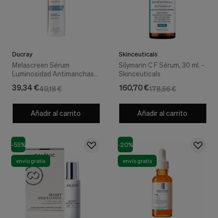
Ducray
Skinceuticals
Melascreen Sérum
Silymarin C F Sérum, 30 ml. -
Luminosidad Antimanchas,
Skinceuticals
40 ml. - Ducray
39,34 €
160,70 €
49,18 €
178,56 €
Añadir al carrito
Añadir al carrito
-55%
-20%
envío gratis
envío gratis