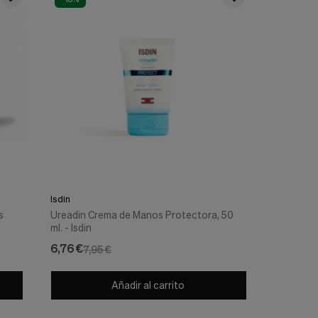
Isdin
s
Ureadin Crema de Manos Protectora, 50
ml. - Isdin
6,76 €
7,95 €
Añadir al carrito