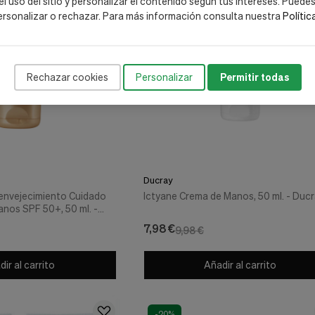
 el uso del sitio y personalizar el contenido según tus intereses. Puede
ersonalizar o rechazar. Para más información consulta nuestra
Polític
Rechazar cookies
Personalizar
Permitir todas
Ducray
envejecimiento Cuidado
Ictyane Crema de Manos, 50 ml. - Duc
anos SPF 50+, 50 ml. -
7,98 €
9,98 €
ir al carrito
Añadir al carrito
-20%