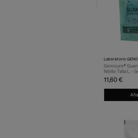
Cookies de marketing
Estas
cookies
son
utilizadas
para
enseñarte
anuncios
que
pueden
ser
Laboratorio GENO
interesantes
Genocure® Guan
basados
Nitrilo Talla L. -
en
11,60 €
tus
costumbres
de
Añad
navegación.
Guardar preferencias