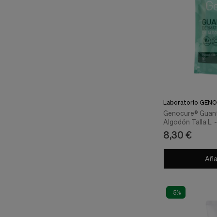
Laboratorio GENO
Genocure® Guan
Algodón Talla L.
8,30 €
Añad
-5%