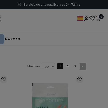
Servicio de entrega Express 24-72 hrs
0
MARCAS
1
2
3
Mostrar: