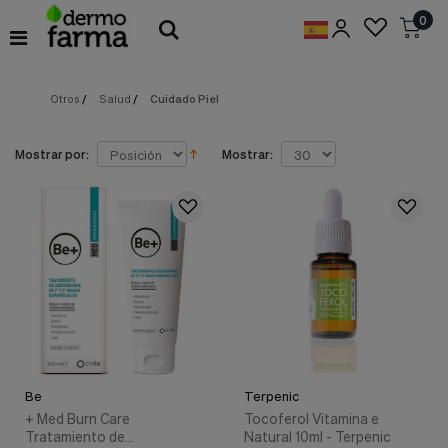
Preferencias
0
de
Cookies
Otros
/
Salud
/
Cuidado Piel
Cookies necesarias
Estas
cookies
son
Mostrar por:
Mostrar:
esenciales
para
proveerte
los
servicios
disponibles
en
nuestra
web
y
para
permitirte
utilizar
Be
Terpenic
algunas
características
+ Med Burn Care
Tocoferol Vitamina e
de
Tratamiento de
Natural 10ml - Terpenic