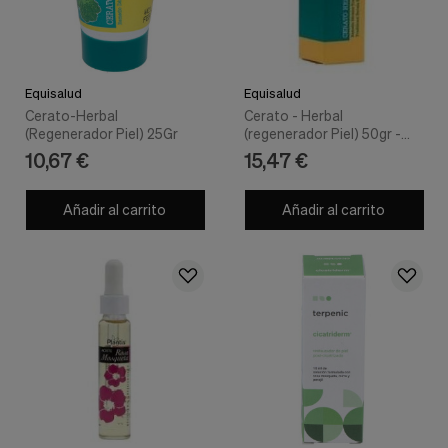
Equisalud
Equisalud
Cerato-Herbal
Cerato - Herbal
(Regenerador Piel) 25Gr
(regenerador Piel) 50gr -
Equisalud
10,67 €
15,47 €
Añadir al carrito
Añadir al carrito