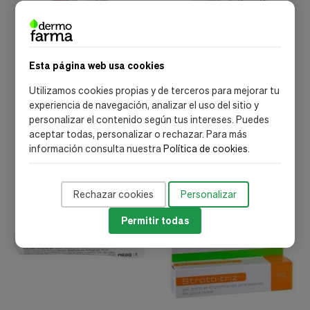
Be+
Atlantia
Esta página web usa cookies
Be+ Med Rojeces Control
Regestimul Crema Aloe
Hid Prot Fte 30M
Vera Y Rosa Mosqueta 50Ml
Utilizamos cookies propias y de terceros para mejorar tu
25,44 €
34,92 €
experiencia de navegación, analizar el uso del sitio y
personalizar el contenido según tus intereses. Puedes
aceptar todas, personalizar o rechazar. Para más
Añadir al carrito
Añadir al carrito
información consulta nuestra
Política de cookies
.
envío gratis
Rechazar cookies
Personalizar
Permitir todas