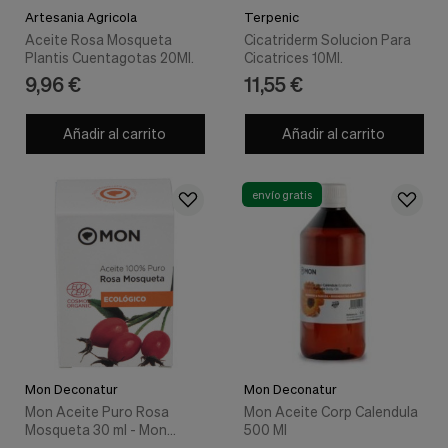
Artesania Agricola
Terpenic
Aceite Rosa Mosqueta
Cicatriderm Solucion Para
Plantis Cuentagotas 20Ml.
Cicatrices 10Ml.
9,96 €
11,55 €
Añadir al carrito
Añadir al carrito
envío gratis
Mon Deconatur
Mon Deconatur
Mon Aceite Puro Rosa
Mon Aceite Corp Calendula
Mosqueta 30 ml - Mon
500 Ml
Deconatur