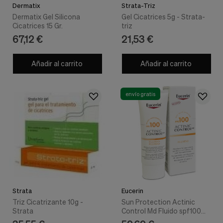
Dermatix
Strata-Triz
Dermatix Gel Silicona
Gel Cicatrices 5g - Strata-
Cicatrices 15 Gr.
triz
67,12 €
21,53 €
Añadir al carrito
Añadir al carrito
envío gratis
Strata
Eucerin
Triz Cicatrizante 10g -
Sun Protection Actinic
Strata
Control Md Fluido spf100
80 ml - Eucerin