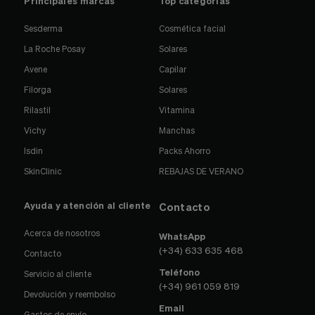
Principales marcas
Top categorías
Sesderma
Cosmética facial
La Roche Posay
Solares
Avene
Capilar
Filorga
Solares
Rilastil
Vitamina
Vichy
Manchas
Isdin
Packs Ahorro
SkinClinic
REBAJAS DE VERANO
Ayuda y atención al cliente
Contacto
Acerca de nosotros
WhatsApp
(+34) 633 635 468
Contacto
Teléfono
Servicio al cliente
(+34) 961 059 819
Devolución y reembolso
Email
Gastos de envío