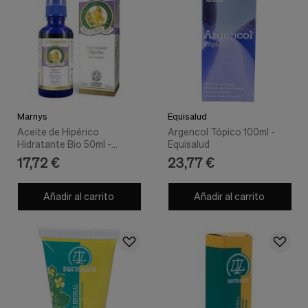
Marnys
Equisalud
Aceite de Hipérico
Argencol Tópico 100ml -
Hidratante Bio 50ml -
Equisalud
Marnys
17,72 €
23,77 €
Añadir al carrito
Añadir al carrito