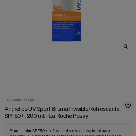
nuestra
web.
Cookies analíticas
Estas
cookies
son
utilizadas
para
recopilar
información,
para
analizar
el
tráfico
y
la
forma
en
La Roche Posay
que
Anthelios UV Sport Bruma Invisible Refrescante
los
usuarios
SPF50+, 200 ml. - La Roche Posay
utilizan
nuestra
web.
Bruma solar SPF50+ refrescante e invisible, ideal para