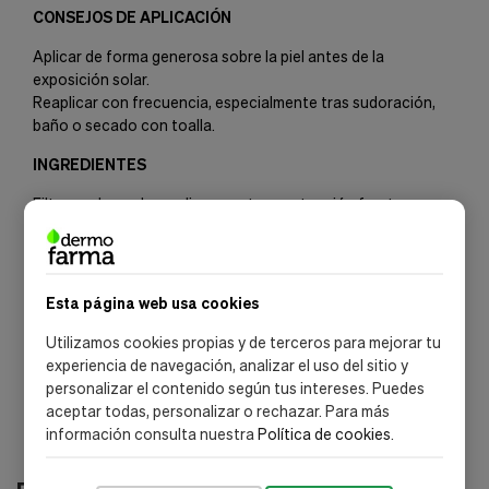
CONSEJOS DE APLICACIÓN
Aplicar de forma generosa sobre la piel antes de la
exposición solar.
Reaplicar con frecuencia, especialmente tras sudoración,
baño o secado con toalla.
INGREDIENTES
Filtros solares de amplio espectro: protección frente a
radiación UV
Agentes refrescantes: aportan sensación de frescor
Antioxidantes: ayudan a proteger frente al daño oxidativo
*) La lista de ingredientes puede sufrir modificaciones.
Esta página web usa cookies
Recomendamos consultar los ingredientes directamente en
el estuche del producto antes de su uso.
Utilizamos cookies propias y de terceros para mejorar tu
experiencia de navegación, analizar el uso del sitio y
personalizar el contenido según tus intereses. Puedes
aceptar todas, personalizar o rechazar. Para más
información consulta nuestra
Política de cookies
.