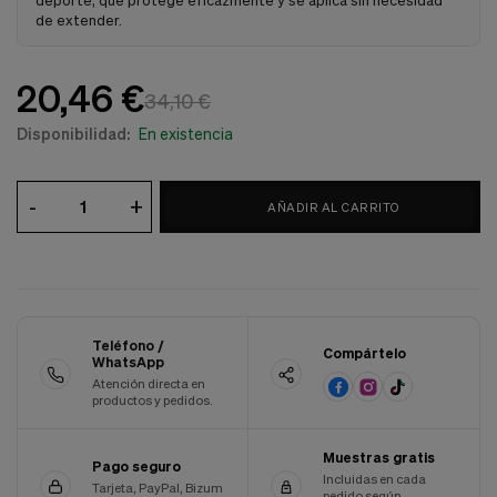
deporte, que protege eficazmente y se aplica sin necesidad
Cookies de marketing
de extender.
Estas
cookies
son
20,46 €
utilizadas
34,10 €
para
enseñarte
Disponibilidad:
En existencia
anuncios
que
pueden
-
+
AÑADIR AL CARRITO
ser
interesantes
basados
en
tus
costumbres
de
Teléfono /
navegación.
Compártelo
WhatsApp
Atención directa en
Guardar preferencias
productos y pedidos.
Muestras gratis
Pago seguro
Incluidas en cada
Tarjeta, PayPal, Bizum
pedido según