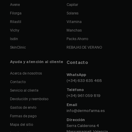
Avene
Capilar
Filorga
Solares
Rilastil
Vitamina
Vichy
Manchas
Isdin
Packs Ahorro
SkinClinic
REBAJAS DE VERANO
Ayuda y atención al cliente
Contacto
Acerca de nosotros
WhatsApp
(+34) 633 635 468
Contacto
Teléfono
Servicio al cliente
(+34) 961 059 819
Devolución y reembolso
Email
Gastos de envío
info@dermofarma.es
Formas de pago
Dirección
Mapa del sitio
Serra Calderona 4
Massamagrell, Valencia