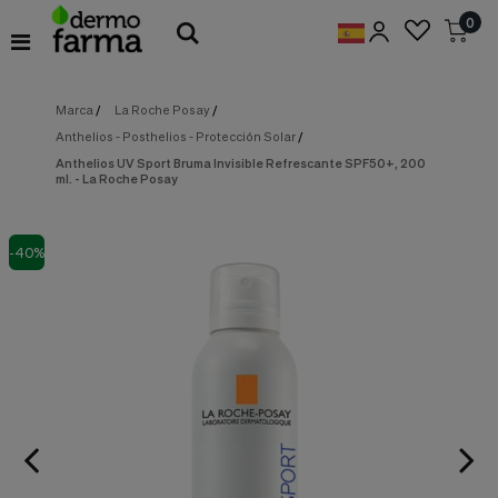
Preferencias
0
de
Cookies
Marca
/
La Roche Posay
/
Cookies necesarias
Estas
Anthelios - Posthelios - Protección Solar
/
cookies
son
Anthelios UV Sport Bruma Invisible Refrescante SPF50+, 200
ml. - La Roche Posay
esenciales
para
proveerte
los
-40%
servicios
disponibles
en
nuestra
web
y
para
permitirte
utilizar
algunas
características
de