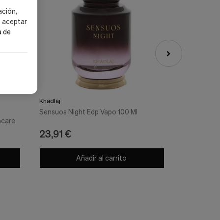
ación,
s aceptar
a de
Khadlaj
Noah
Sensuos Night Edp Vapo 100 Ml
Noah Champ
thcare
Infantil Le
23,91 €
12,83 €
Añadir al carrito