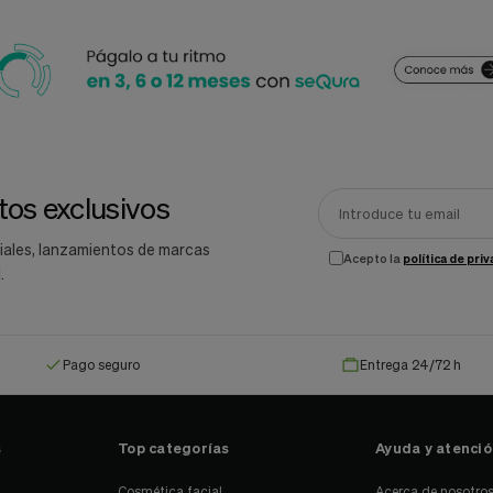
os exclusivos
iales, lanzamientos de marcas
Acepto la
política de pri
.
Pago seguro
Entrega 24/72 h
s
Top categorías
Ayuda y atención
Cosmética facial
Acerca de nosotro