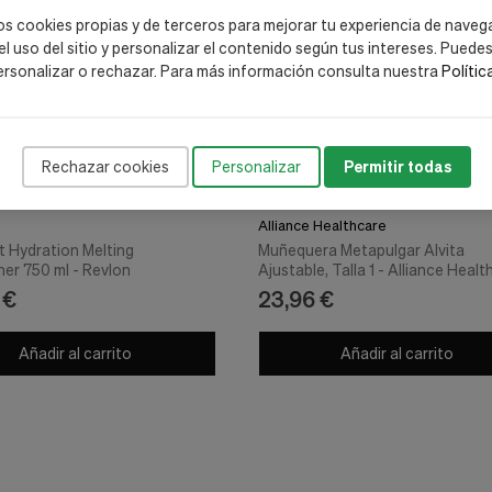
os cookies propias y de terceros para mejorar tu experiencia de naveg
 el uso del sitio y personalizar el contenido según tus intereses. Puede
ersonalizar o rechazar. Para más información consulta nuestra
Polític
Rechazar cookies
Personalizar
Permitir todas
Alliance Healthcare
t Hydration Melting
Muñequera Metapulgar Alvita
ner 750 ml - Revlon
Ajustable, Talla 1 - Alliance Heal
 €
23,96 €
Añadir al carrito
Añadir al carrito