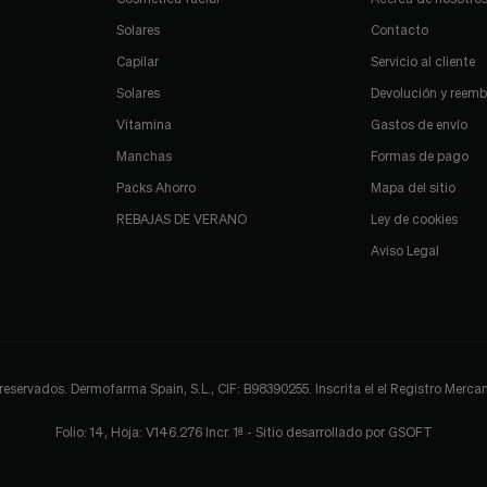
Solares
Contacto
Capilar
Servicio al cliente
Solares
Devolución y reemb
Vitamina
Gastos de envío
Manchas
Formas de pago
Packs Ahorro
Mapa del sitio
REBAJAS DE VERANO
Ley de cookies
Aviso Legal
ervados. Dermofarma Spain, S.L., CIF: B98390255. Inscrita el el Registro Mercant
Folio: 14, Hoja: V146.276 Incr. 1ª - Sitio desarrollado por
GSOFT