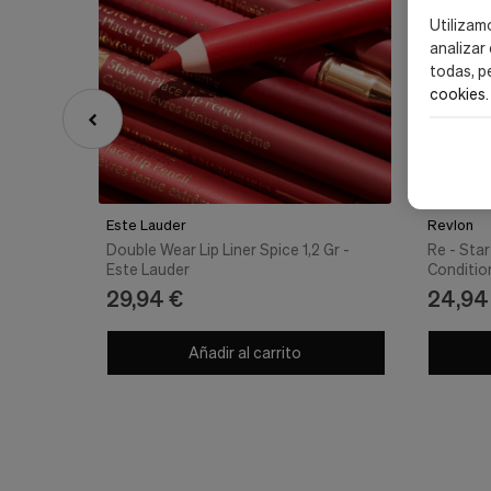
Utilizam
analizar
todas, p
cookies
.
Este Lauder
Revlon
Double Wear Lip Liner Spice 1,2 Gr -
Re - Star
Este Lauder
Conditio
29,94 €
24,94
Añadir al carrito