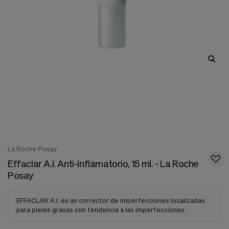
nuestra
web.
Cookies analíticas
Estas
cookies
son
utilizadas
para
recopilar
información,
para
analizar
el
tráfico
y
la
La Roche Posay
forma
Effaclar A.I. Anti-Inflamatorio, 15 ml. - La Roche
en
que
Posay
los
usuarios
utilizan
EFFACLAR A.I. es un corrector de imperfecciones localizadas
nuestra
para pieles grasas con tendencia a las imperfecciones.
web.