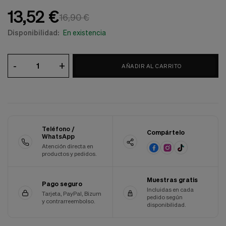
Cookies de marketing
13,52 €
Estas
16,90 €
cookies
son
Disponibilidad:
En existencia
utilizadas
para
enseñarte
-
+
AÑADIR AL CARRITO
anuncios
que
pueden
ser
interesantes
basados
en
Teléfono /
tus
Compártelo
WhatsApp
costumbres
Atención directa en
de
productos y pedidos.
navegación.
Guardar preferencias
Muestras gratis
Pago seguro
Incluidas en cada
Tarjeta, PayPal, Bizum
pedido según
y contrarreembolso.
disponibilidad.