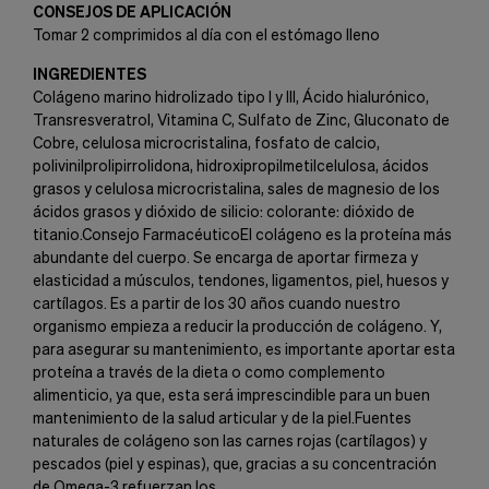
CONSEJOS DE APLICACIÓN
Tomar 2 comprimidos al día con el estómago lleno
INGREDIENTES
Colágeno marino hidrolizado tipo I y III, Ácido hialurónico,
Transresveratrol, Vitamina C, Sulfato de Zinc, Gluconato de
Cobre, celulosa microcristalina, fosfato de calcio,
polivinilprolipirrolidona, hidroxipropilmetilcelulosa, ácidos
grasos y celulosa microcristalina, sales de magnesio de los
ácidos grasos y dióxido de silicio: colorante: dióxido de
titanio.Consejo FarmacéuticoEl colágeno es la proteína más
abundante del cuerpo. Se encarga de aportar firmeza y
elasticidad a músculos, tendones, ligamentos, piel, huesos y
cartílagos. Es a partir de los 30 años cuando nuestro
organismo empieza a reducir la producción de colágeno. Y,
para asegurar su mantenimiento, es importante aportar esta
proteína a través de la dieta o como complemento
alimenticio, ya que, esta será imprescindible para un buen
mantenimiento de la salud articular y de la piel.Fuentes
naturales de colágeno son las carnes rojas (cartílagos) y
pescados (piel y espinas), que, gracias a su concentración
de Omega-3 refuerzan los