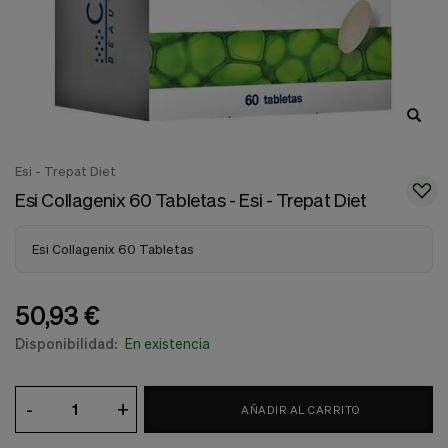
nuestra
web.
Cookies analíticas
Estas
cookies
son
utilizadas
para
recopilar
Esi - Trepat Diet
información,
para
Esi Collagenix 60 Tabletas - Esi - Trepat Diet
analizar
el
tráfico
Esi Collagenix 60 Tabletas
y
la
forma
50,93 €
en
que
Disponibilidad:
En existencia
los
usuarios
utilizan
-
+
nuestra
AÑADIR AL CARRITO
web.