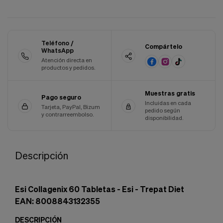
Cookies de marketing
Estas
cookies
son
utilizadas
Teléfono /
Compártelo
para
WhatsApp
enseñarte
Atención directa en
anuncios
productos y pedidos.
que
pueden
Muestras gratis
ser
Pago seguro
interesantes
Incluidas en cada
Tarjeta, PayPal, Bizum
pedido según
basados
y contrarreembolso.
disponibilidad.
en
tus
costumbres
de
Descripción
navegación.
Guardar preferencias
Esi Collagenix 60 Tabletas - Esi - Trepat Diet
EAN: 8008843132355
DESCRIPCIÓN