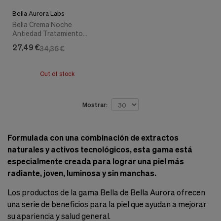
Cookies de marketing
Estas
Bella Aurora Labs
cookies
Bella Crema Noche
son
Antiedad Tratamiento
utilizadas
Reparador, 50 ml. - Bella
27,49 €
34,36 €
para
Aurora
enseñarte
anuncios
Out of stock
que
pueden
ser
interesantes
Mostrar:
basados
en
tus
Formulada con una combinación de extractos
costumbres
de
naturales y activos tecnológicos, esta gama está
navegación.
especialmente creada para lograr una piel más
Guardar preferencias
radiante, joven, luminosa y sin manchas.
Los productos de la gama Bella de Bella Aurora ofrecen
una serie de beneficios para la piel que ayudan a mejorar
su apariencia y salud general.