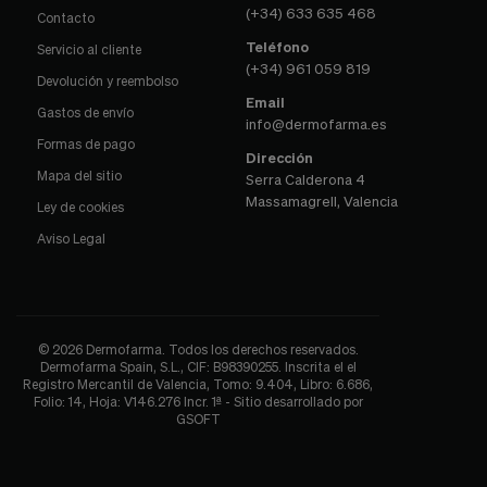
(+34) 633 635 468
Contacto
Teléfono
Servicio al cliente
(+34) 961 059 819
Devolución y reembolso
Email
Gastos de envío
info@dermofarma.es
Formas de pago
Dirección
Mapa del sitio
Serra Calderona 4
Massamagrell, Valencia
Ley de cookies
Aviso Legal
© 2026 Dermofarma. Todos los derechos reservados.
Dermofarma Spain, S.L., CIF: B98390255. Inscrita el el
Registro Mercantil de Valencia, Tomo: 9.404, Libro: 6.686,
Folio: 14, Hoja: V146.276 Incr. 1ª - Sitio desarrollado por
GSOFT