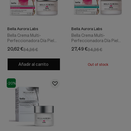
nuestra
web.
Cookies analíticas
Estas
cookies
Bella Aurora Labs
Bella Aurora Labs
son
Bella Crema Multi-
Bella Crema Multi-
utilizadas
Perfeccionadora Día Piel
Perfeccionadora Día Piel
para
Normal-Seca, 50 ml. - Bella
Mixta-Grasa, 50 ml. - Bella
recopilar
20,62 €
27,49 €
34,36 €
34,36 €
Aurora
Aurora
información,
para
analizar
Añadir al carrito
Out of stock
el
tráfico
y
la
-20%
forma
en
que
los
usuarios
utilizan
nuestra
web.