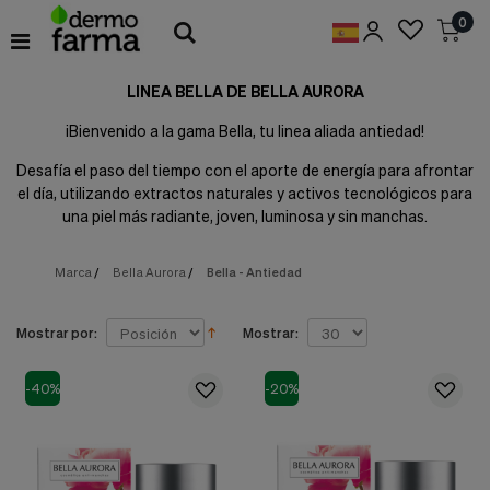
Preferencias
0
de
Cookies
LINEA BELLA DE BELLA AURORA
Cookies necesarias
Estas
¡Bienvenido a la gama Bella, tu linea aliada antiedad!
cookies
son
Desafía el paso del tiempo con el aporte de energía para afrontar
esenciales
el día, utilizando extractos naturales y activos tecnológicos para
para
una piel más radiante, joven, luminosa y sin manchas.
proveerte
los
servicios
Marca
/
Bella Aurora
/
Bella - Antiedad
disponibles
en
nuestra
Mostrar por:
Mostrar:
web
y
para
-40%
-20%
permitirte
utilizar
algunas
características
de