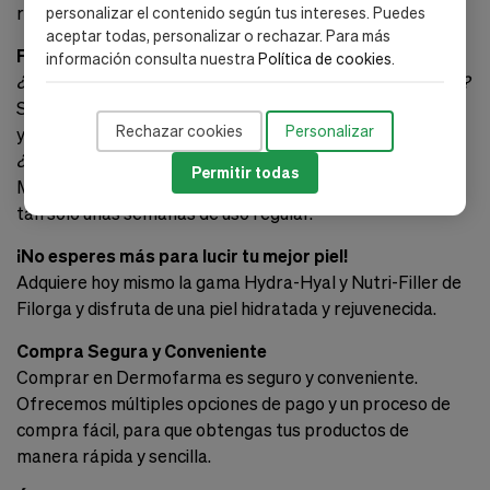
radicales libres.
personalizar el contenido según tus intereses. Puedes
aceptar todas, personalizar o rechazar. Para más
FAQ - Preguntas Frecuentes
información consulta nuestra
Política de cookies
.
¿Son seguros estos productos para todos los tipos de piel?
Sí, nuestras fórmulas han sido diseñadas para ser suaves
Rechazar cookies
Personalizar
y efectivas en todos los tipos de piel.
¿Cuánto tiempo tardaré en ver resultados?
Permitir todas
Muchas usuarias reportan mejoras visibles en la piel en
tan solo unas semanas de uso regular.
¡No esperes más para lucir tu mejor piel!
Adquiere hoy mismo la gama Hydra-Hyal y Nutri-Filler de
Filorga y disfruta de una piel hidratada y rejuvenecida.
Compra Segura y Conveniente
Comprar en Dermofarma es seguro y conveniente.
Ofrecemos múltiples opciones de pago y un proceso de
compra fácil, para que obtengas tus productos de
manera rápida y sencilla.