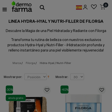
Preferencias
0
de
Cookies
LINEA HYDRA-HYAL Y NUTRI-FILLER DE FILORGA
Cookies necesarias
Estas
Descubre la Magia de una Piel Hidratada y Radiante con Filorga
cookies
son
Transforma tu rutina de belleza con nuestros exclusivos
esenciales
productos Hydra-Hyal y Nutri-Filler - ¡Hidratación profunda y
para
proveerte
relleno instantáneo para una piel visiblemente rejuvenecida!
los
servicios
Marca
/
Filorga
/
Hidra-Hyal / Nutri-Filler
disponibles
en
nuestra
web
Mostrar por:
Mostrar:
y
para
-30%
-40%
permitirte
utilizar
envío gratis
algunas
características
de