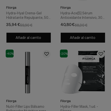
Cookies de marketing
Estas
Filorga
Filorga
cookies
Hydra-Hyal Crema-Gel
Hydra-Aox[5] Sérum
son
Hidratante Repulpante, 50
Antioxidante Intensivo, 30
utilizadas
ml. - Filorga
ml. - Filorga
35,94 €
40,80 €
para
59,90 €
68,00 €
enseñarte
anuncios
Añadir al carrito
Añadir al carrito
que
pueden
ser
interesantes
-40%
-20%
basados
en
tus
costumbres
de
navegación.
Guardar preferencias
Filorga
Filorga
Nutri-Filler Lips Bálsamo
Hydra-Filler Mask, 1 ud. -
Rellenador Nutritivo para
Filorga