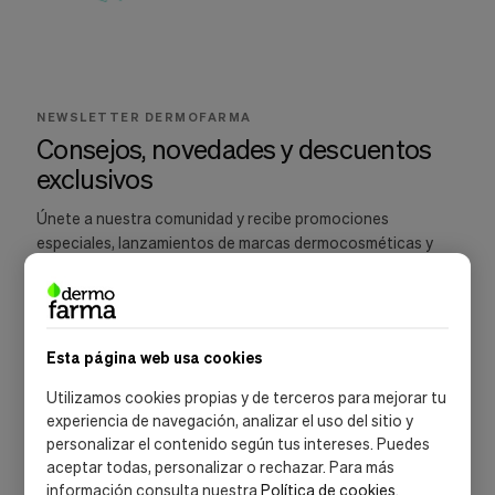
Cookies de marketing
Estas
cookies
son
utilizadas
para
NEWSLETTER DERMOFARMA
enseñarte
Consejos, novedades y descuentos
anuncios
que
exclusivos
pueden
ser
Únete a nuestra comunidad y recibe promociones
interesantes
especiales, lanzamientos de marcas dermocosméticas y
basados
recomendaciones para cuidar tu piel.
en
tus
costumbres
de
navegación.
Esta página web usa cookies
Guardar preferencias
SUSCRIBIRME
Utilizamos cookies propias y de terceros para mejorar tu
experiencia de navegación, analizar el uso del sitio y
Acepto la
política de privacidad
y las
condiciones de suscripción
personalizar el contenido según tus intereses. Puedes
aceptar todas, personalizar o rechazar. Para más
información consulta nuestra
Política de cookies
.