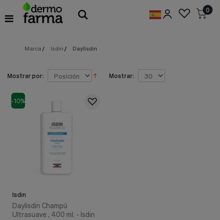
Preferencias
0
de
Cookies
Marca
/
Isdin
/
Daylisdin
Cookies necesarias
Estas
cookies
son
Mostrar por:
Mostrar:
esenciales
para
proveerte
-10%
los
servicios
disponibles
en
nuestra
web
y
para
permitirte
utilizar
Isdin
algunas
características
Daylisdin Champú
de
Ultrasuave , 400 ml. - Isdin