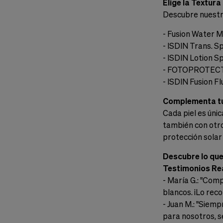
Elige la Textura
Descubre nuestr
- Fusion Water MA
- ISDIN Trans. Sp
- ISDIN Lotion S
- FOTOPROTECTOR
- ISDIN Fusion F
Complementa tu
Cada piel es únic
también con otro
protección solar
Descubre lo que
Testimonios Re
- María G.: "Comp
blancos. ¡Lo rec
- Juan M.: "Siemp
para nosotros, s