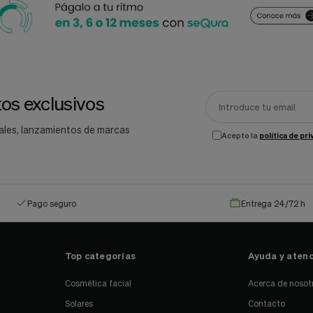
os exclusivos
ales, lanzamientos de marcas
Acepto la
política de pr
Pago seguro
Entrega 24/72 h
Top categorías
Ayuda y atenc
Cosmética facial
Acerca de nosot
Solares
Contacto