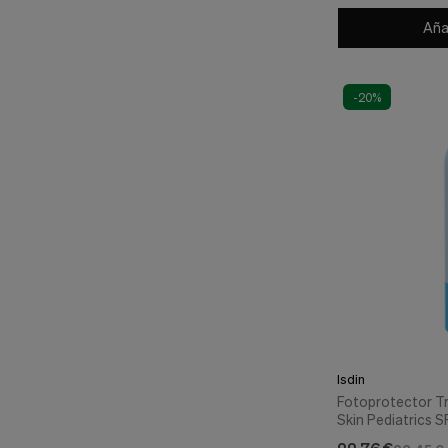
Añad
-20%
Isdin
Fotoprotector T
Skin Pediatrics SP