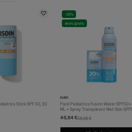
-20%
envío gratis
Isdin
diatrics Stick SPF 50, 20
Pack Pediatrics Fusion Water SPF50+ 50
ML + Spray Transpàrent Wet Skin SP
250 ML – ISDIN
46,84 €
58,55 €