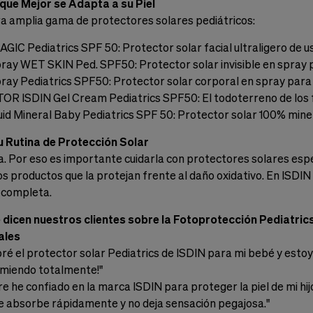
 que Mejor se Adapta a su Piel
a amplia gama de protectores solares pediátricos:
GIC Pediatrics SPF 50: Protector solar facial ultraligero de us
ray WET SKIN Ped. SPF50: Protector solar invisible en spray par
pray Pediatrics SPF50: Protector solar corporal en spray para
 ISDIN Gel Cream Pediatrics SPF50: El todoterreno de los fo
luid Mineral Baby Pediatrics SPF 50: Protector solar 100% mine
 Rutina de Protección Solar
a. Por eso es importante cuidarla con protectores solares espec
s productos que la protejan frente al daño oxidativo. En ISDIN
 completa.
 dicen nuestros clientes sobre la Fotoprotección Pediatric
ales
ré el protector solar Pediatrics de ISDIN para mi bebé y estoy 
omiendo totalmente!"
re he confiado en la marca ISDIN para proteger la piel de mi hi
e absorbe rápidamente y no deja sensación pegajosa."