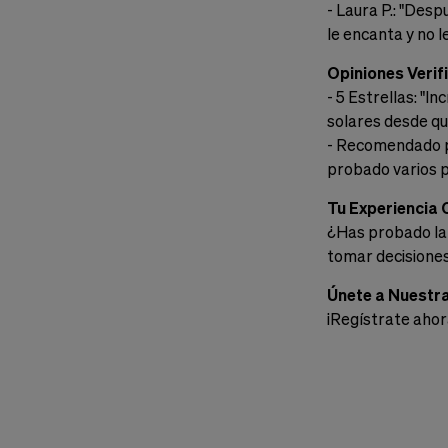
- Laura P.: "Des
le encanta y no le
Opiniones Verif
- 5 Estrellas: "I
solares desde que
- Recomendado p
probado varios pr
Tu Experiencia 
¿Has probado la 
tomar decisiones
Únete a Nuestr
¡Regístrate ahor