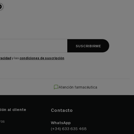
SUSCRIBIRME
ivacidad
y las
condiciones de suscripción
Atención farmacéutica
ión al cliente
Contacto
ros
WhatsApp
(+34) 633 635 468