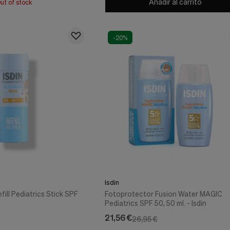
Añadir al carrito
ut of stock
-20%
Isdin
ill Pediatrics Stick SPF
Fotoprotector Fusion Water MAGIC
Pediatrics SPF 50, 50 ml. - Isdin
21,56 €
26,95 €