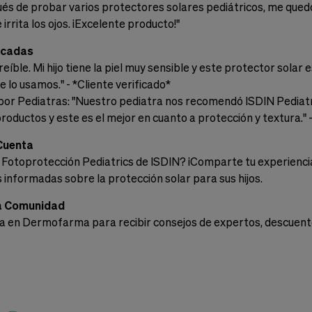
pués de probar varios protectores solares pediátricos, me quedo
 irrita los ojos. ¡Excelente producto!"
icadas
ncreíble. Mi hijo tiene la piel muy sensible y este protector so
 lo usamos." - *Cliente verificado*
or Pediatras: "Nuestro pediatra nos recomendó ISDIN Pediat
oductos y este es el mejor en cuanto a protección y textura." -
Cuenta
Fotoprotección Pediatrics de ISDIN? ¡Comparte tu experiencia
 informadas sobre la protección solar para sus hijos.
a Comunidad
a en Dermofarma para recibir consejos de expertos, descuentos