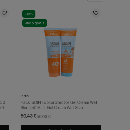
-10%
envío gratis
Isdin
Pack ISDIN Fotoprotector Gel Cream Wet
F50+
Skin 250 ML + Gel Cream Wet Skin
PEDIATRICS 250 ML – ISDIN
50,43 €
56,03 €