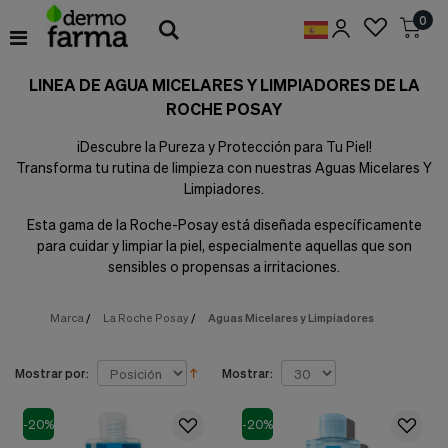
Preferencias
0
de
Cookies
LINEA DE AGUA MICELARES Y LIMPIADORES DE LA
Cookies necesarias
ROCHE POSAY
Estas
cookies
son
¡Descubre la Pureza y Protección para Tu Piel!
esenciales
Transforma tu rutina de limpieza con nuestras Aguas Micelares Y
para
Limpiadores.
proveerte
los
Esta gama de la Roche-Posay está diseñada específicamente
servicios
para cuidar y limpiar la piel, especialmente aquellas que son
disponibles
sensibles o propensas a irritaciones.
en
nuestra
web
Marca
/
La Roche Posay
/
Aguas Micelares y Limpiadores
y
para
permitirte
Mostrar por:
Mostrar:
utilizar
algunas
características
-20%
-20%
de