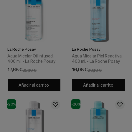
nuestra
web.
Cookies analíticas
Estas
cookies
son
utilizadas
para
recopilar
La Roche Posay
La Roche Posay
información,
Agua Micelar Oil Infused,
Agua Micelar Piel Reactiva,
para
400 ml. - La Roche Posay
400 ml. - La Roche Posay
analizar
el
17,68 €
16,08 €
22,10 €
20,10 €
tráfico
y
la
Añadir al carrito
Añadir al carrito
forma
en
que
-20%
-20%
los
usuarios
utilizan
nuestra
web.