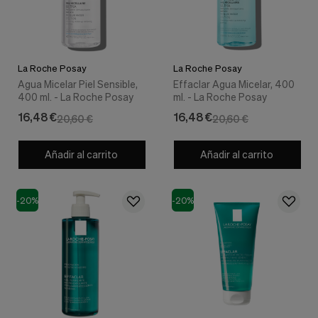
Cookies de marketing
Estas
cookies
son
utilizadas
La Roche Posay
La Roche Posay
para
enseñarte
Agua Micelar Piel Sensible,
Effaclar Agua Micelar, 400
anuncios
400 ml. - La Roche Posay
ml. - La Roche Posay
que
16,48 €
16,48 €
20,60 €
20,60 €
pueden
ser
interesantes
Añadir al carrito
Añadir al carrito
basados
en
tus
costumbres
-20%
-20%
de
navegación.
Guardar preferencias