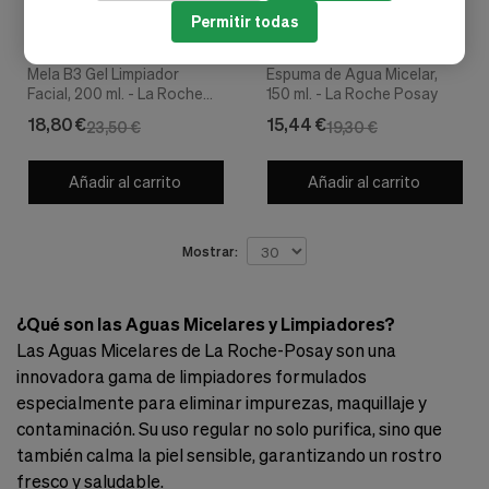
Permitir todas
La Roche Posay
La Roche Posay
Mela B3 Gel Limpiador
Espuma de Agua Micelar,
Facial, 200 ml. - La Roche
150 ml. - La Roche Posay
Posay
18,80 €
15,44 €
23,50 €
19,30 €
Añadir al carrito
Añadir al carrito
Mostrar:
¿Qué son las Aguas Micelares y Limpiadores?
Las Aguas Micelares de La Roche-Posay son una
innovadora gama de limpiadores formulados
especialmente para eliminar impurezas, maquillaje y
contaminación. Su uso regular no solo purifica, sino que
también calma la piel sensible, garantizando un rostro
fresco y saludable.