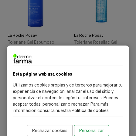
La Roche Posay
La Roche Posay
Toleriane Gel Espumoso
Toleriane Rosaliac Gel
Doble Limpiador, 400 ml. -
Micelar Desmaquillante, 195
La Roche Posay
ml. - La Roche Posay
20,24 €
14,24 €
25,30 €
17,80 €
Añadir al carrito
Out of stock
Esta página web usa cookies
Utilizamos cookies propias y de terceros para mejorar tu
experiencia de navegación, analizar el uso del sitio y
-20%
-20%
personalizar el contenido según tus intereses. Puedes
aceptar todas, personalizar o rechazar. Para más
información consulta nuestra
Política de cookies
.
Rechazar cookies
Personalizar