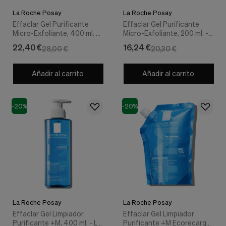
La Roche Posay
La Roche Posay
Effaclar Gel Purificante
Effaclar Gel Purificante
Micro-Exfoliante, 400 ml. -
Micro-Exfoliante, 200 ml. -
La Roche Posay
La Roche Posay
22,40 €
16,24 €
28,00 €
20,30 €
Añadir al carrito
Añadir al carrito
-20%
-20%
La Roche Posay
La Roche Posay
Effaclar Gel Limpiador
Effaclar Gel Limpiador
Purificante +M, 400 ml. - La
Purificante +M Ecorecarga,