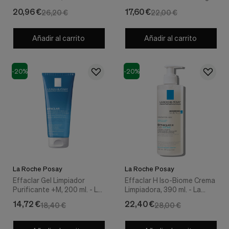
Roche Posay
400 ml. - La Roche Posay
20,96 €
17,60 €
26,20 €
22,00 €
Añadir al carrito
Añadir al carrito
-20%
-20%
La Roche Posay
La Roche Posay
Effaclar Gel Limpiador
Effaclar H Iso-Biome Crema
Purificante +M, 200 ml. - La
Limpiadora, 390 ml. - La
Roche Posay
Roche Posay
14,72 €
22,40 €
18,40 €
28,00 €