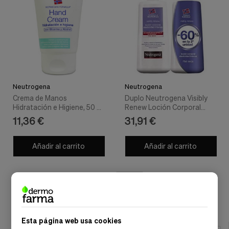
Neutrogena
Neutrogena
Crema de Manos
Duplo Neutrogena Visibly
Hidratación e Higiene, 50 ml
Renew Loción Corporal
- Neutrogena
Elasticidad Intensa, 2
11,36 €
31,91 €
Unidades X 750 ml -
Neutrogena
Añadir al carrito
Añadir al carrito
Mostrar:
Esta página web usa cookies