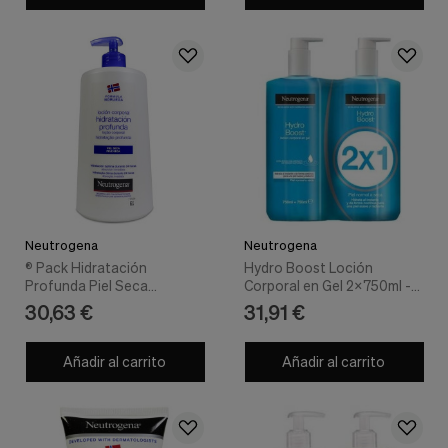
Cookies de marketing
Estas
cookies
son
utilizadas
para
enseñarte
anuncios
que
pueden
ser
interesantes
basados
en
Neutrogena
Neutrogena
tus
® Pack Hidratación
Hydro Boost Loción
costumbres
Profunda Piel Seca
Corporal en Gel 2x750ml -
de
2x750ml - Neutrogena
Neutrogena
30,63 €
31,91 €
navegación.
Guardar preferencias
Añadir al carrito
Añadir al carrito