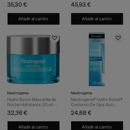
nuestra
35,30 €
45,93 €
web.
Cookies analíticas
Añadir al carrito
Añadir al carrito
Estas
cookies
son
utilizadas
para
recopilar
información,
para
analizar
el
tráfico
y
la
forma
en
Neutrogena
Neutrogena
que
Hydro Boost Mascarilla de
Neutrogena® Hydro Boost®
los
Noche Hidratante, 50 ml -
Contorno De Ojos Anti-
usuarios
Neutrogena
Fatiga 15Ml
32,36 €
24,68 €
utilizan
nuestra
web.
Añadir al carrito
Añadir al carrito