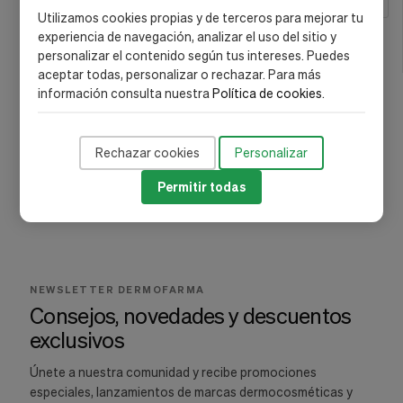
MARCA
Utilizamos cookies propias y de terceros para mejorar tu
experiencia de navegación, analizar el uso del sitio y
Neutrogena
(8)
personalizar el contenido según tus intereses. Puedes
aceptar todas, personalizar o rechazar. Para más
información consulta nuestra
Política de cookies
.
Rechazar cookies
Personalizar
Permitir todas
NEWSLETTER DERMOFARMA
Consejos, novedades y descuentos
exclusivos
Únete a nuestra comunidad y recibe promociones
especiales, lanzamientos de marcas dermocosméticas y