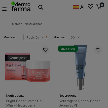
Preferencias
0
de
Cookies
Marca
/
Neutrogena®
Cookies necesarias
Estas
cookies
son
Mostrar por:
Mostrar:
esenciales
para
proveerte
envío gratis
los
servicios
disponibles
en
nuestra
web
y
para
permitirte
utilizar
Neutrogena
Neutrogena
algunas
características
Bright Boost Crema Gel
Neutrogena Retinol Boost
de
50ml - Neutrogena
Serum 30Ml