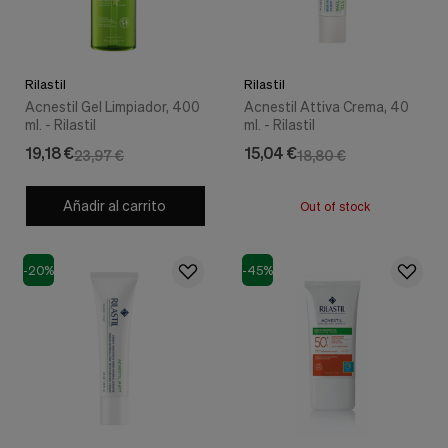
Cookies de marketing
Estas
cookies
son
utilizadas
Rilastil
Rilastil
para
Acnestil Gel Limpiador, 400
Acnestil Attiva Crema, 40
enseñarte
ml. - Rilastil
ml. - Rilastil
anuncios
19,18 €
15,04 €
que
23,97 €
18,80 €
pueden
ser
Añadir al carrito
interesantes
Out of stock
basados
en
tus
-20%
-45%
costumbres
de
navegación.
Guardar preferencias