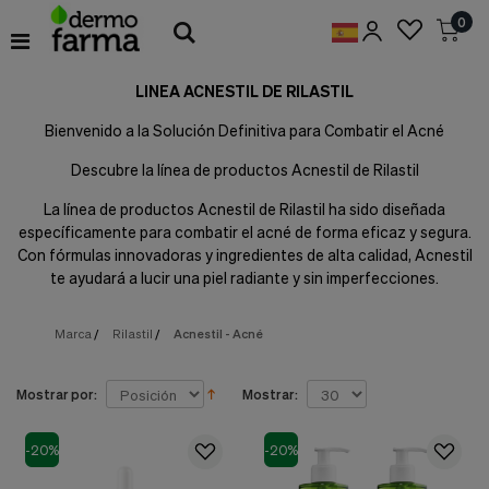
Preferencias
0
de
Cookies
LINEA ACNESTIL DE RILASTIL
Cookies necesarias
Estas
Bienvenido a la Solución Definitiva para Combatir el Acné
cookies
son
Descubre la línea de productos Acnestil de Rilastil
esenciales
para
La línea de productos Acnestil de Rilastil ha sido diseñada
proveerte
específicamente para combatir el acné de forma eficaz y segura.
los
Con fórmulas innovadoras y ingredientes de alta calidad, Acnestil
servicios
disponibles
te ayudará a lucir una piel radiante y sin imperfecciones.
en
nuestra
Marca
/
Rilastil
/
Acnestil - Acné
web
y
para
permitirte
Mostrar por:
Mostrar:
utilizar
algunas
-20%
-20%
características
de