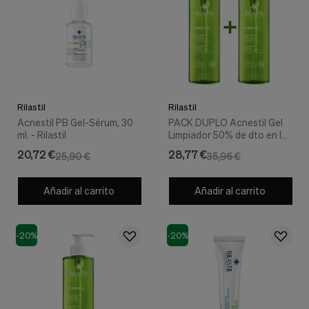
nuestra
web.
Cookies analíticas
Estas
cookies
son
utilizadas
para
Rilastil
Rilastil
recopilar
información,
Acnestil PB Gel-Sérum, 30
PACK DUPLO Acnestil Gel
para
ml. - Rilastil
Limpiador 50% de dto en la
analizar
2ª ud, 400 ml + 400 ml. -
20,72 €
28,77 €
25,90 €
35,96 €
el
Rilastil
tráfico
y
Añadir al carrito
Añadir al carrito
la
forma
en
que
-20%
-20%
los
usuarios
utilizan
nuestra
web.