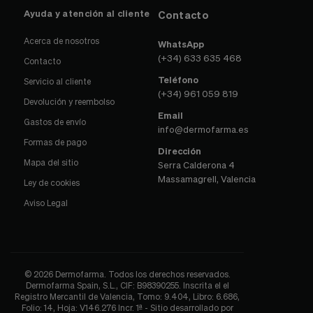
Ayuda y atención al cliente
Contacto
Acerca de nosotros
WhatsApp
(+34) 633 635 468
Contacto
Teléfono
Servicio al cliente
(+34) 961 059 819
Devolución y reembolso
Email
Gastos de envío
info@dermofarma.es
Formas de pago
Dirección
Mapa del sitio
Serra Calderona 4
Massamagrell, Valencia
Ley de cookies
Aviso Legal
© 2026 Dermofarma. Todos los derechos reservados.
Dermofarma Spain, S.L., CIF: B98390255. Inscrita el el
Registro Mercantil de Valencia, Tomo: 9.404, Libro: 6.686,
Folio: 14, Hoja: V146.276 Incr. 1ª - Sitio desarrollado por