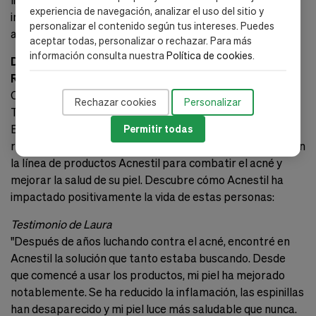
experiencia de navegación, analizar el uso del sitio y
imperfecciones, manteniendo tu piel saludable y libre de
personalizar el contenido según tus intereses. Puedes
acné.
aceptar todas, personalizar o rechazar. Para más
información consulta nuestra
Política de cookies
.
Descubre las Experiencias Reales con Acnestil de
Rilastil
Conoce los Testimonios de Personas que Han
Rechazar cookies
Personalizar
Transformado su Piel con Acnestil
En Rilastil, nos enorgullece compartir las experiencias
Permitir todas
reales de nuestros clientes que han probado y confiado en
la línea de productos Acnestil para combatir el acné y
mejorar la salud de su piel. Descubre cómo Acnestil ha
impactado positivamente la vida de estas personas:
Testimonio de Laura
"Después de años luchando contra el acné, encontré en
Acnestil la solución que tanto estaba buscando. Desde
que comencé a usar los productos, mi piel ha mejorado
notablemente. Se ha reducido la inflamación, las espinillas
han desaparecido y mi piel luce más saludable que nunca.