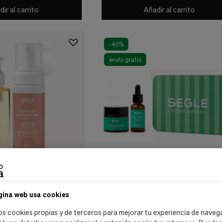
ir al carrito
Añadir al carrito
-45%
envío gratis
Segle Clinical
gina web usa cookies
za:Aceite Desmaquillante,
Cofre Antiedad Nutrición: Cellular Plu
Serum, 30 ml. + Cellular Plus Crema, 50 
os cookies propias y de terceros para mejorar tu experiencia de naveg
Segle Clinical
43,43 €
78,90 €