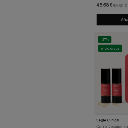
Inmediato, 30 ml. 
48,68 €
99,80 €
Añad
-37%
envío gratis
Segle Clinical
Cofre Despigmen