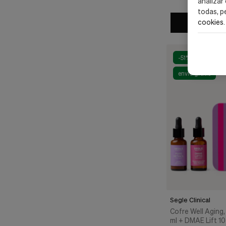
analizar
todas, p
cookies
.
Añad
-51%
envío gratis
Segle Clinical
Cofre Well Aging,
ml + DMAE Lift 10