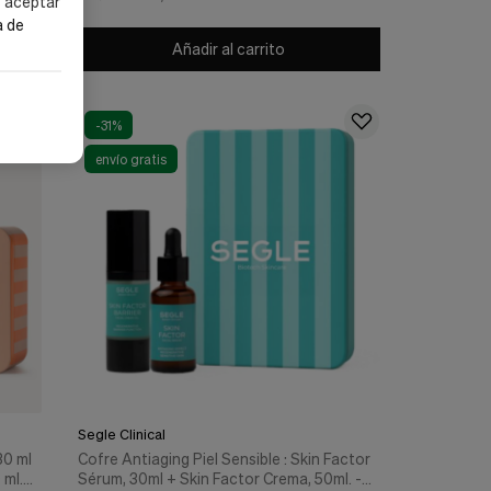
s aceptar
a de
Añadir al carrito
-31%
envío gratis
Segle Clinical
30 ml
Cofre Antiaging Piel Sensible : Skin Factor
ml. -
Sérum, 30ml + Skin Factor Crema, 50ml. -