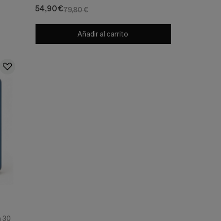
Segle Clinical
54,90 €
79,80 €
Añadir al carrito
m 30