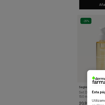
Añad
-25%
Segle Clinical
Esta pá
Set Doble Limpie
150 ml. + Espuma Limpiadora, 150 ml. -
Utilizam
Segle Clinical
20,93 €
27,90 €