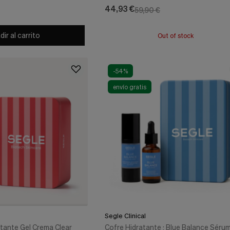
- Segle Clinical
Segle Clinical
44,93 €
59,90 €
ir al carrito
Out of stock
-54%
envío gratis
Segle Clinical
tante Gel Crema Clear
Cofre Hidratante : Blue Balance Séru