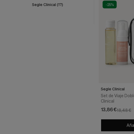
nuestra
Segle Clinical
(17)
-25%
web.
Cookies analíticas
Estas
cookies
son
utilizadas
para
recopilar
información,
para
analizar
el
tráfico
y
la
Segle Clinical
forma
Set de Viaje Dobl
en
Clinical
que
los
13,86 €
18,48 €
usuarios
utilizan
nuestra
Añad
web.