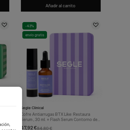
Añadir al carrito
-43%
envío gratis
Segle Clinical
s
Cofre Antiarrugas BTX Like: Restaura
ml. -
Serum , 30 ml. + Flash Serum Contorno de
ación,
ojos y labios, 15 ml. - Segle Clinical
47,92 €
84,80 €