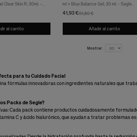
l Clear Skin R, 30ml. -
ml + Blue Balance Gel, 30 ml. - Segle
Clinical
41,93 €
91,80 €
ir al carrito
Añadir al carrito
Mostrar:
fecta para tu Cuidado Facial
a fórmulas innovadoras con ingredientes naturales que trabaja
 los Packs de Segle?
vas:
Cada pack contiene productos cuidadosamente formulados 
itamina C y ácido hialurónico, que ayudan a tratar problemas es
sonalizadas
: Desde la hidratación profunda hasta la reducció