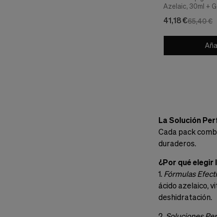
Azelaic, 30ml + Ge
Segle Clinical
41,18 €
65,40 €
Añad
La Solución Per
Cada pack combin
duraderos.
¿Por qué elegir
1.
Fórmulas Efecti
ácido azelaico, v
deshidratación.
2.
Soluciones Per