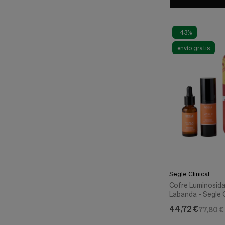
-43%
envío gratis
Segle Clinical
Cofre Luminosidad
Labanda - Segle C
44,72 €
77,80 €