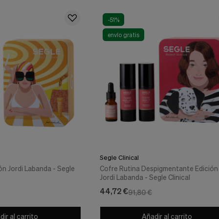
-51%
envío gratis
Segle Clinical
ón Jordi Labanda - Segle
Cofre Rutina Despigmentante Edición
Jordi Labanda - Segle Clinical
44,72 €
91,80 €
ir al carrito
Añadir al carrito