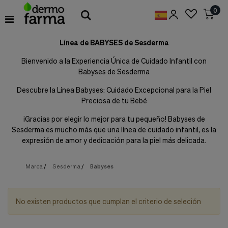
Preferencias
0
de
Cookies
Línea de BABYSES de Sesderma
Cookies necesarias
Estas
Bienvenido a la Experiencia Única de Cuidado Infantil con
cookies
Babyses de Sesderma
son
esenciales
Descubre la Línea Babyses: Cuidado Excepcional para la Piel
para
Preciosa de tu Bebé
proveerte
los
¡Gracias por elegir lo mejor para tu pequeño! Babyses de
servicios
disponibles
Sesderma es mucho más que una línea de cuidado infantil, es la
en
expresión de amor y dedicación para la piel más delicada.
nuestra
web
y
Marca
/
Sesderma
/
Babyses
para
permitirte
utilizar
No existen productos que cumplan el criterio de seleción
algunas
características
de