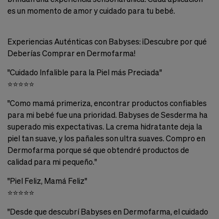
Cookies de marketing
es un momento de amor y cuidado para tu bebé.
Estas
cookies
son
utilizadas
Experiencias Auténticas con Babyses: ¡Descubre por qué
para
Deberías Comprar en Dermofarma!
enseñarte
anuncios
"Cuidado Infalible para la Piel más Preciada"
que
pueden
⭐⭐⭐⭐⭐
ser
interesantes
"Como mamá primeriza, encontrar productos confiables
basados
para mi bebé fue una prioridad. Babyses de Sesderma ha
en
superado mis expectativas. La crema hidratante deja la
tus
costumbres
piel tan suave, y los pañales son ultra suaves. Compro en
de
Dermofarma porque sé que obtendré productos de
navegación.
calidad para mi pequeño."
Guardar preferencias
"Piel Feliz, Mamá Feliz"
⭐⭐⭐⭐⭐
"Desde que descubrí Babyses en Dermofarma, el cuidado