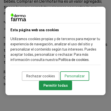
bebés. Comprar en Dermofarma es un valor agregado;
tienen la gama completa y siempre encuentro lo que
necesito."
"Cambio de Pañal sin Estrés"
⭐⭐⭐⭐⭐
Esta página web usa cookies
"Los pañales Babyses son simplemente fantásticos. No
Utilizamos cookies propias y de terceros para mejorar tu
hay fugas y son súper cómodos para mi bebé. Las toallitas
experiencia de navegación, analizar el uso del sitio y
personalizar el contenido según tus intereses. Puedes
también son eficientes y húmedas. Dermofarma siempre
aceptar todas, personalizar o rechazar. Para más
tiene buenos precios y promociones, ¡así que compro
información consulta nuestra
Política de cookies
.
todos mis suministros Babyses aquí!"
¡Únete a las Mamás que Confían en Babyses y a los
Rechazar cookies
Personalizar
Clientes Felices de Dermofarma! Descubre la calidad y el
servicio excepcionales que te esperan.
Permitir todas