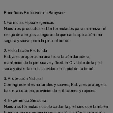
nuestra
web.
Beneficios Exclusivos de Babyses:
Cookies analíticas
Estas
cookies
1. Fórmulas Hipoalergénicas
son
Nuestros productos están formulados para minimizar el
utilizadas
riesgo de alergias, asegurando que cada aplicación sea
para
recopilar
segura y suave para la piel del bebé.
información,
para
2. Hidratación Profunda
analizar
Babyses proporciona una hidratación duradera,
el
manteniendo la piel suave y flexible. Olvídate de la piel
tráfico
y
seca y disfruta de la suavidad de la piel de tu bebé.
la
forma
3. Protección Natural
en
Con ingredientes naturales y suaves, Babyses protege la
que
los
barrera cutánea, previniendo irritaciones y rojeces.
usuarios
utilizan
4. Experiencia Sensorial
nuestra
Nuestras fórmulas no solo cuidan la piel, sino que también
web.
brindan una experiencia sensorial única. Cada aplicación