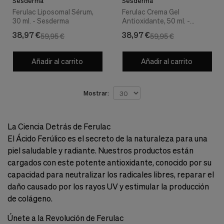
Sesderma
Sesderma
Cookies de marketing
Ferulac Liposomal Sérum,
Ferulac Crema Gel
Estas
30 ml. - Sesderma
Antioxidante, 50 ml. -
cookies
Sesderma
son
38,97 €
38,97 €
59,95 €
59,95 €
utilizadas
para
enseñarte
Añadir al carrito
Añadir al carrito
anuncios
que
pueden
Mostrar:
ser
interesantes
basados
en
La Ciencia Detrás de Ferulac
tus
El Ácido Ferúlico es el secreto de la naturaleza para una
costumbres
de
piel saludable y radiante. Nuestros productos están
navegación.
cargados con este potente antioxidante, conocido por su
capacidad para neutralizar los radicales libres, reparar el
Guardar preferencias
daño causado por los rayos UV y estimular la producción
de colágeno.
Únete a la Revolución de Ferulac