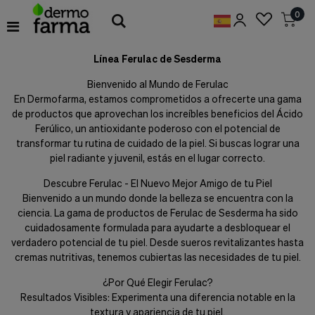
Preferencias
0
de
Cookies
Línea Ferulac de Sesderma
Cookies necesarias
Estas
Bienvenido al Mundo de Ferulac
cookies
En Dermofarma, estamos comprometidos a ofrecerte una gama
son
de productos que aprovechan los increíbles beneficios del Ácido
esenciales
para
Ferúlico, un antioxidante poderoso con el potencial de
proveerte
transformar tu rutina de cuidado de la piel. Si buscas lograr una
los
piel radiante y juvenil, estás en el lugar correcto.
servicios
disponibles
Descubre Ferulac - El Nuevo Mejor Amigo de tu Piel
en
Bienvenido a un mundo donde la belleza se encuentra con la
nuestra
ciencia. La gama de productos de Ferulac de Sesderma ha sido
web
cuidadosamente formulada para ayudarte a desbloquear el
y
para
verdadero potencial de tu piel. Desde sueros revitalizantes hasta
permitirte
cremas nutritivas, tenemos cubiertas las necesidades de tu piel.
utilizar
algunas
¿Por Qué Elegir Ferulac?
características
Resultados Visibles: Experimenta una diferencia notable en la
de
textura y apariencia de tu piel.