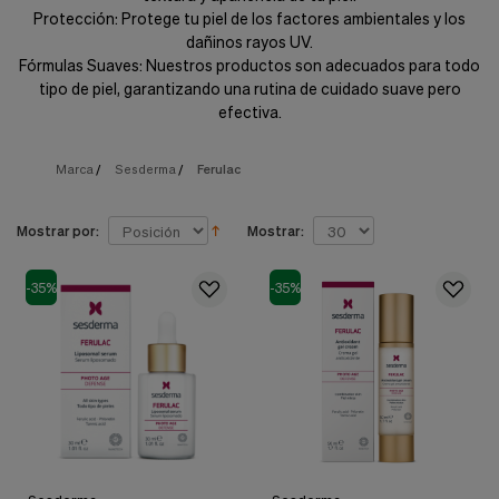
nuestra
Protección: Protege tu piel de los factores ambientales y los
web.
dañinos rayos UV.
Fórmulas Suaves: Nuestros productos son adecuados para todo
Cookies analíticas
Estas
tipo de piel, garantizando una rutina de cuidado suave pero
cookies
efectiva.
son
utilizadas
para
Marca
/
Sesderma
/
Ferulac
recopilar
información,
para
Mostrar por:
Mostrar:
analizar
el
tráfico
-35%
-35%
y
la
forma
en
que
los
usuarios
utilizan
nuestra
web.