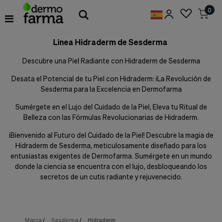
Preferencias
0
de
Cookies
Linea Hidraderm de Sesderma
Cookies necesarias
Estas
Descubre una Piel Radiante con Hidraderm de Sesderma
cookies
son
Desata el Potencial de tu Piel con Hidraderm: ¡La Revolución de
esenciales
Sesderma para la Excelencia en Dermofarma
para
proveerte
Sumérgete en el Lujo del Cuidado de la Piel, Eleva tu Ritual de
los
servicios
Belleza con las Fórmulas Revolucionarias de Hidraderm.
disponibles
en
¡Bienvenido al Futuro del Cuidado de la Piel! Descubre la magia de
nuestra
Hidraderm de Sesderma, meticulosamente diseñado para los
web
entusiastas exigentes de Dermofarma. Sumérgete en un mundo
y
donde la ciencia se encuentra con el lujo, desbloqueando los
para
secretos de un cutis radiante y rejuvenecido.
permitirte
utilizar
algunas
características
de
Marca
/
Sesderma
/
Hidraderm