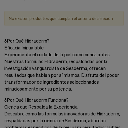
nuestra
web.
Cookies analíticas
No existen productos que cumplan el criterio de seleción
Estas
cookies
son
utilizadas
para
¿Por Qué Hidraderm?
recopilar
Eficacia Inigualable
información,
Experimenta el cuidado de la piel como nunca antes.
para
analizar
Nuestras fórmulas Hidraderm, respaldadas por la
el
investigación vanguardista de Sesderma, ofrecen
tráfico
resultados que hablan por sí mismos. Disfruta del poder
y
la
transformador de ingredientes seleccionados
forma
minuciosamente por su potencia.
en
que
¿Por Qué Hidraderm Funciona?
los
Ciencia que Respalda la Experiencia
usuarios
utilizan
Descubre cómo las fórmulas innovadoras de Hidraderm,
nuestra
respaldadas por la ciencia de Sesderma, abordan
web.
problemas específicos de la piel para resultados visibles.