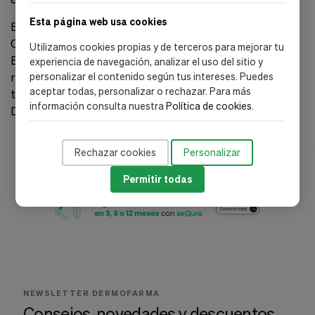
Esta página web usa cookies
Eleva Tu Rutina de Cuidado de la Piel Hoy
Compra Ahora
Utilizamos cookies propias y de terceros para mejorar tu
Embarcate en un viaje hacia una piel radiante. Eleva tu
experiencia de navegación, analizar el uso del sitio y
rutina de cuidado de la piel con los productos
personalizar el contenido según tus intereses. Puedes
aceptar todas, personalizar o rechazar. Para más
transformadores de Hidraderm. Compra ahora en
información consulta nuestra
Política de cookies
.
Dermofarma y experimenta la fusión de ciencia y lujo.
Rechazar cookies
Personalizar
Permitir todas
NEWSLETTER DERMOFARMA
Consejos, novedades y descuentos