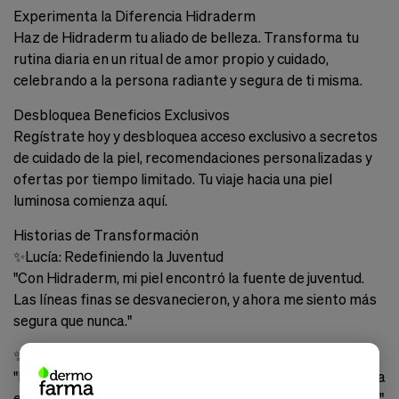
Experimenta la Diferencia Hidraderm
Haz de Hidraderm tu aliado de belleza. Transforma tu
rutina diaria en un ritual de amor propio y cuidado,
celebrando a la persona radiante y segura de ti misma.
Desbloquea Beneficios Exclusivos
Regístrate hoy y desbloquea acceso exclusivo a secretos
de cuidado de la piel, recomendaciones personalizadas y
ofertas por tiempo limitado. Tu viaje hacia una piel
luminosa comienza aquí.
Historias de Transformación
✨
Lucía: Redefiniendo la Juventud
"Con Hidraderm, mi piel encontró la fuente de juventud.
Las líneas finas se desvanecieron, y ahora me siento más
segura que nunca."
✨
Javier: La Solución para la Piel Seca
"Hidraderm no solo hidrata, sino que revitaliza. Mi piel seca
es cosa del pasado, ¡y mi rostro luce fresco y lleno de vida!"