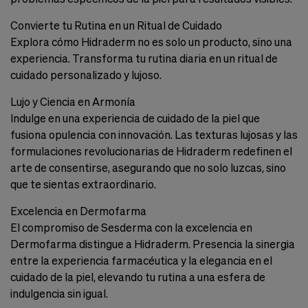
Cookies de marketing
Estas
Convierte tu Rutina en un Ritual de Cuidado
cookies
Explora cómo Hidraderm no es solo un producto, sino una
son
utilizadas
experiencia. Transforma tu rutina diaria en un ritual de
para
cuidado personalizado y lujoso.
enseñarte
anuncios
Lujo y Ciencia en Armonía
que
pueden
Indulge en una experiencia de cuidado de la piel que
ser
fusiona opulencia con innovación. Las texturas lujosas y las
interesantes
formulaciones revolucionarias de Hidraderm redefinen el
basados
en
arte de consentirse, asegurando que no solo luzcas, sino
tus
que te sientas extraordinario.
costumbres
de
Excelencia en Dermofarma
navegación.
El compromiso de Sesderma con la excelencia en
Guardar preferencias
Dermofarma distingue a Hidraderm. Presencia la sinergia
entre la experiencia farmacéutica y la elegancia en el
cuidado de la piel, elevando tu rutina a una esfera de
indulgencia sin igual.