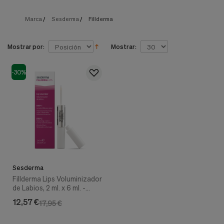
nuestra
web.
Marca
/
Sesderma
/
Fillderma
Cookies analíticas
Estas
cookies
Mostrar por:
Mostrar:
son
utilizadas
para
-30%
recopilar
información,
para
analizar
el
tráfico
y
la
forma
en
Sesderma
que
los
Fillderma Lips Voluminizador
usuarios
de Labios, 2 ml. x 6 ml. -
utilizan
Sesderma
12,57 €
17,95 €
nuestra
web.