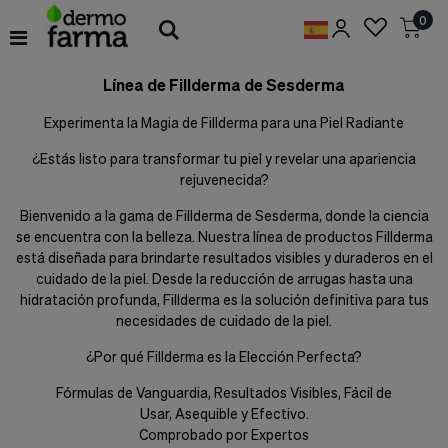
Preferencias
0
de
Cookies
Línea de Fillderma de Sesderma
Cookies necesarias
Estas
Experimenta la Magia de Fillderma para una Piel Radiante
cookies
son
¿Estás listo para transformar tu piel y revelar una apariencia
esenciales
rejuvenecida?
para
proveerte
Bienvenido a la gama de Fillderma de Sesderma, donde la ciencia
los
servicios
se encuentra con la belleza. Nuestra línea de productos Fillderma
disponibles
está diseñada para brindarte resultados visibles y duraderos en el
en
cuidado de la piel. Desde la reducción de arrugas hasta una
nuestra
hidratación profunda, Fillderma es la solución definitiva para tus
web
necesidades de cuidado de la piel.
y
para
¿Por qué Fillderma es la Elección Perfecta?
permitirte
utilizar
Fórmulas de Vanguardia, Resultados Visibles, Fácil de
algunas
Usar, Asequible y Efectivo.
características
de
Comprobado por Expertos