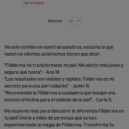
Out of stock
Cookies de marketing
Estas
cookies
son
Mostrar:
utilizadas
para
enseñarte
anuncios
que
No solo confíes en nuestras palabras, escucha lo que
pueden
nuestros clientes satisfechos tienen que decir:
ser
interesantes
"Fillderma ha transformado mi piel. Me siento más joven y
basados
en
segura que nunca". - Ana M.
tus
"Los resultados son visibles y rápidos. Fillderma es mi
costumbres
secreto para una piel radiante". - Javier R.
de
navegación.
"Recomendaría Fillderma a cualquiera que busque una
solución efectiva para el cuidado de la piel". - Carla S.
Guardar preferencias
¡No esperes más para descubrir la diferencia Fillderma en
tu piel! Únete a miles de personas que ya han
experimentado la magia de Fillderma. Transforma tu