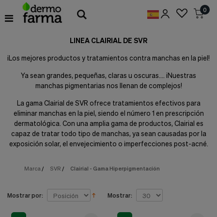
Preferencias
0
de
Cookies
LINEA CLAIRIAL DE SVR
Cookies necesarias
Estas
¡Los mejores productos y tratamientos contra manchas en la piel!
cookies
son
Ya sean grandes, pequeñas, claras u oscuras.... ¡Nuestras
esenciales
manchas pigmentarias nos llenan de complejos!
para
proveerte
La gama Clairial de SVR ofrece tratamientos efectivos para
los
eliminar manchas en la piel, siendo el número 1 en prescripción
servicios
disponibles
dermatológica. Con una amplia gama de productos, Clairial es
en
capaz de tratar todo tipo de manchas, ya sean causadas por la
nuestra
exposición solar, el envejecimiento o imperfecciones post-acné.
web
y
para
Marca
/
SVR
/
Clairial - Gama Hiperpigmentación
permitirte
utilizar
algunas
Mostrar por:
Mostrar:
características
de