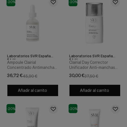
nuestra
-20%
-20%
web.
Cookies analíticas
Estas
cookies
son
utilizadas
para
recopilar
información,
para
Laboratorios SVR España
Laboratorios SVR España
S.L.U.
S.L.U.
analizar
Ampoule Clairial
Clairial Day Corrector
el
Concentrado Antimanchas,
Unificador Anti-manchas
tráfico
30 ml. - SVR
SPF30, 30 ml. - SVR
36,72 €
30,00 €
y
45,90 €
37,50 €
la
forma
Añadir al carrito
Añadir al carrito
en
que
los
usuarios
-20%
-20%
utilizan
nuestra
web.