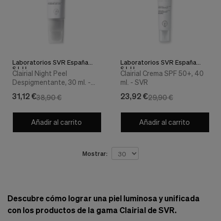
Cookies de marketing
Estas
cookies
son
utilizadas
para
enseñarte
Laboratorios SVR España
Laboratorios SVR España
anuncios
S.L.U.
S.L.U.
Clairial Night Peel
Clairial Crema SPF 50+, 40
que
Despigmentante, 30 ml. -
ml. - SVR
pueden
SVR
ser
31,12 €
23,92 €
38,90 €
29,90 €
interesantes
basados
en
Añadir al carrito
Añadir al carrito
tus
costumbres
de
Mostrar:
navegación.
Guardar preferencias
Descubre cómo lograr una piel luminosa y unificada
con los productos de la gama Clairial de SVR.