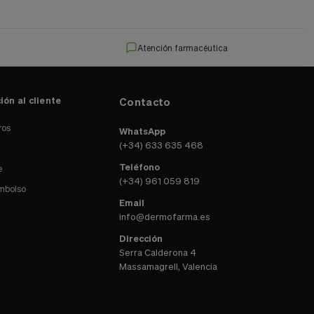
Atención farmacéutica
ión al cliente
Contacto
ros
WhatsApp
(+34) 633 635 468
Teléfono
e
(+34) 961 059 819
embolso
Email
info@dermofarma.es
Dirección
Serra Calderona 4
Massamagrell, Valencia