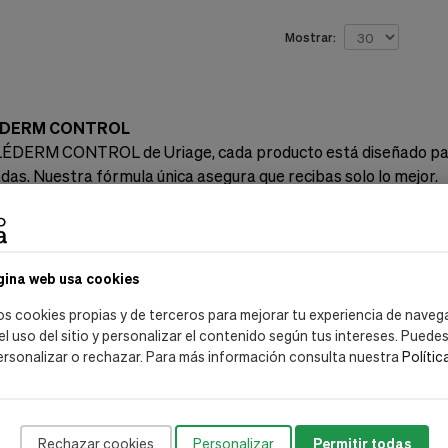
Mostrar:
ÉDERM CONTROL
ÉDERM CONTROL de Uriage, cada producto está diseñado para 
adas. Nuestra fórmula única asegura que recibas solo lo mejor.
r TOLÉDERM CONTROL
obada:
Diseñado para calmar y proteger.
turales
: Combinamos activos que minimizan la irritación.
gina web usa cookies
adas
: Disponible en crema ligera y rica, para cada tipo de piel.
ante
: Aporta humedad y nutrición a tu piel.
os cookies propias y de terceros para mejorar tu experiencia de naveg
 el uso del sitio y personalizar el contenido según tus intereses. Puede
ra Gama
ersonalizar o rechazar. Para más información consulta nuestra
Polític
TROL Crema Ligera
eles que requieren un cuidado suave y fresco.
NTROL Crema Rica
Rechazar cookies
Personalizar
Permitir todas
ión profunda, ideal en climas secos o fríos.