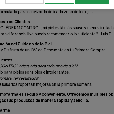
TROL Contorno de Ojos Calmante
rmulado para suavizar la delicada zona de los ojos.
estros Clientes
TOLÉDERM CONTROL, mi piel está más suave y menos irritada."
an diferencia. ¡No puedo recomendarlo lo suficiente!" - Luis P.
ución del Cuidado de la Piel
y Disfruta de un 10% de Descuento en tu Primera Compra
uentes
NTROL adecuado para todo tipo de piel?
o para pieles sensibles e intolerantes.
omará ver resultados?
s usuarios reportan mejoras en la primera semana.
ofarma es seguro y conveniente. Ofrecemos múltiples opc
as tus productos de manera rápida y sencilla.
farma