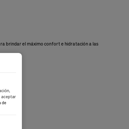
brindar el máximo confort e hidratación a las
ación,
s aceptar
a de