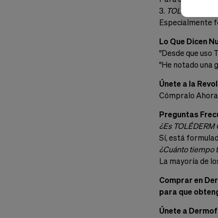
3.
TOLÉDERM CON
Especialmente fo
Lo Que Dicen Nu
"Desde que uso 
"He notado una gr
Únete a la Revol
Cómpralo Ahora 
Preguntas Frec
¿Es TOLÉDERM CO
Sí, está formulad
¿Cuánto tiempo t
La mayoría de lo
Comprar en Derm
para que obteng
Únete a Dermo