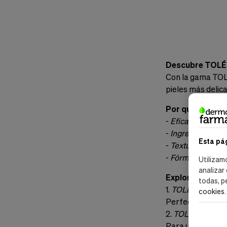
Descubre TOL
Con la gama TOL
pieles más delic
Por qué Elegi
-
Eficacia Compr
-
Ingredientes Na
Esta pá
-
Texturas Adapt
-
Fórmula Hidrat
Utilizam
analizar
Explora Nuest
todas, p
1.
TOLÉDERM CON
cookies
.
Perfecta para pi
2.
TOLÉDERM CO
Para una hidratac