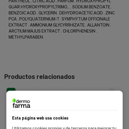
PANTHEOL . CITRIC ACID . PARFUM . HYDROXYPROPYL
GUAR HYDROXYPROPYLTRIMO… . SODIUM BENZOATE .
BENZOIC ACID . GLYCERIN . DEHYDROACETIC ACID . ZINC
PCA . POLYQUATERNIUM-7 . SYMPHYTUM OFFICINALE
EXTRACT . AMMONIUM GLYCYRRHIZATE . ALLANTOIN .
ARCTIUM MAJUS EXTRACT . CHLORPHENESIN .
METHYLPARABEN.
Productos relacionados
-20%
Esta página web usa cookies
Utilizamos cookies propias y de terceros para mejorar tu