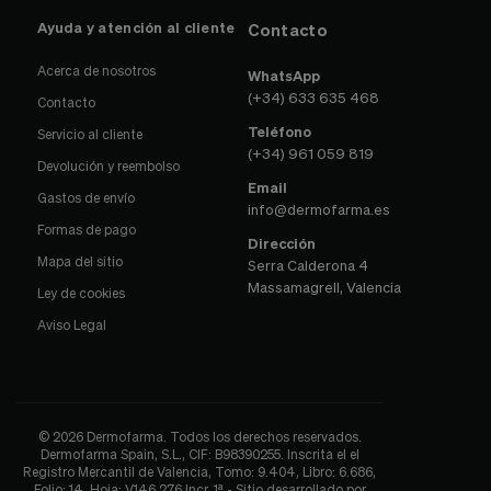
Ayuda y atención al cliente
Contacto
Acerca de nosotros
WhatsApp
(+34) 633 635 468
Contacto
Teléfono
Servicio al cliente
(+34) 961 059 819
Devolución y reembolso
Email
Gastos de envío
info@dermofarma.es
Formas de pago
Dirección
Mapa del sitio
Serra Calderona 4
Massamagrell, Valencia
Ley de cookies
Aviso Legal
© 2026 Dermofarma. Todos los derechos reservados.
Dermofarma Spain, S.L., CIF: B98390255. Inscrita el el
Registro Mercantil de Valencia, Tomo: 9.404, Libro: 6.686,
Folio: 14, Hoja: V146.276 Incr. 1ª - Sitio desarrollado por