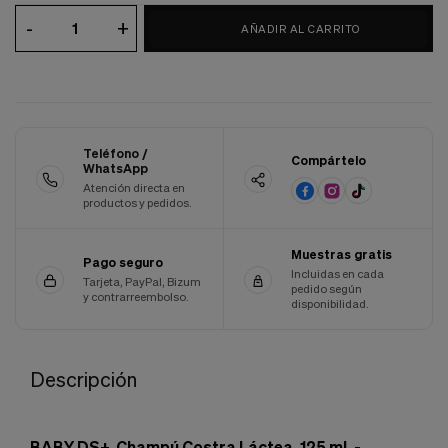
Cookies de marketing
-
+
Estas
AÑADIR AL CARRITO
cookies
son
utilizadas
para
enseñarte
anuncios
que
Teléfono /
Compártelo
WhatsApp
pueden
ser
Atención directa en
productos y pedidos.
interesantes
basados
en
Muestras gratis
tus
Pago seguro
Incluidas en cada
costumbres
Tarjeta, PayPal, Bizum
pedido según
de
y contrarreembolso.
disponibilidad.
navegación.
Guardar preferencias
Descripción
BABY DS+ Champú Costra Láctea, 125 ml. -