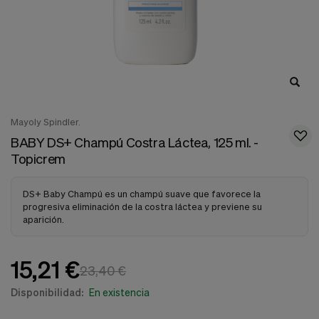
nuestra
web.
Cookies analíticas
Estas
cookies
son
utilizadas
para
recopilar
Mayoly Spindler.
información,
para
BABY DS+ Champú Costra Láctea, 125 ml. -
analizar
Topicrem
el
tráfico
y
DS+ Baby Champú es un champú suave que favorece la
la
progresiva eliminación de la costra láctea y previene su
forma
aparición.
en
que
los
15,21 €
usuarios
23,40 €
utilizan
nuestra
Disponibilidad:
En existencia
web.