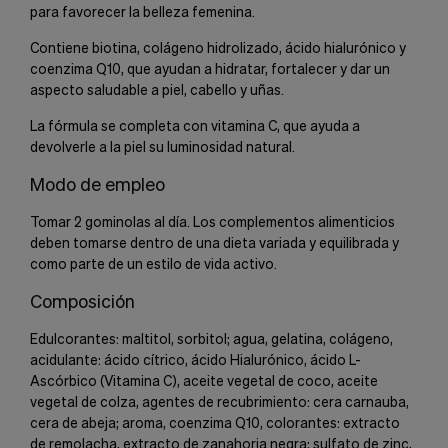
para favorecer la belleza femenina.
Contiene biotina, colágeno hidrolizado, ácido hialurónico y
coenzima Q10, que ayudan a hidratar, fortalecer y dar un
aspecto saludable a piel, cabello y uñas.
La fórmula se completa con vitamina C, que ayuda a
devolverle a la piel su luminosidad natural.
Modo de empleo
Tomar 2 gominolas al día. Los complementos alimenticios
deben tomarse dentro de una dieta variada y equilibrada y
como parte de un estilo de vida activo.
Composición
Edulcorantes: maltitol, sorbitol; agua, gelatina, colágeno,
acidulante: ácido cítrico, ácido Hialurónico, ácido L-
Ascórbico (Vitamina C), aceite vegetal de coco, aceite
vegetal de colza, agentes de recubrimiento: cera carnauba,
cera de abeja; aroma, coenzima Q10, colorantes: extracto
de remolacha, extracto de zanahoria negra; sulfato de zinc,