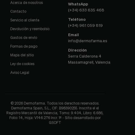
Acerca de nosotros
WhatsApp
(+34) 633 635 468
Contacto
Teléfono
Servicio al cliente
(+34) 961 059 819
Devolución y reembolso
Email
Gastos de envío
info@dermofarma.es
Formas de pago
Dirección
Mapa del sitio
Serra Calderona 4
Massamagrell, Valencia
Ley de cookies
Aviso Legal
© 2026 Dermofarma. Todos los derechos reservados.
Dermofarma Spain, S.L., CIF: B98390255. Inscrita el el
Registro Mercantil de Valencia, Tomo: 9.404, Libro: 6.686,
Folio: 14, Hoja: V146.276 Incr. 1ª - Sitio desarrollado por
GSOFT