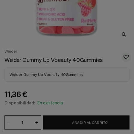
nuestra
web.
Cookies analíticas
Estas
cookies
son
utilizadas
para
recopilar
Weider
información,
para
Weider Gummy Up Vbeauty 40Gummies
analizar
el
tráfico
Weider Gummy Up Vbeauty 40Gummies
y
la
forma
11,36 €
en
que
Disponibilidad:
En existencia
los
usuarios
utilizan
-
+
nuestra
AÑADIR AL CARRITO
web.