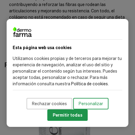
contribuyendo a reforzar las fibras que rodean las
articulaciones y mejorando su resistencia. Con todo, el
colágeno no está recomendado en caso de seguir una dieta
estricta en cuanto al consumo de proteínas.
Esta página web usa cookies
Utilizamos cookies propias y de terceros para mejorar tu
Productos relacionados
experiencia de navegación, analizar el uso del sitio y
personalizar el contenido según tus intereses. Puedes
aceptar todas, personalizar o rechazar. Para más
información consulta nuestra
Política de cookies
.
Rechazar cookies
Personalizar
Permitir todas