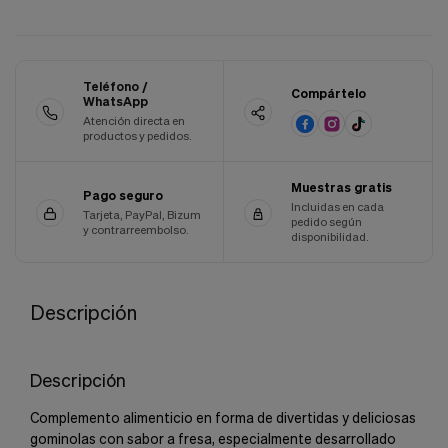
Cookies de marketing
Estas
cookies
son
utilizadas
Teléfono /
Compártelo
para
WhatsApp
enseñarte
Atención directa en
anuncios
productos y pedidos.
que
pueden
Muestras gratis
ser
Pago seguro
interesantes
Incluidas en cada
Tarjeta, PayPal, Bizum
pedido según
basados
y contrarreembolso.
disponibilidad.
en
tus
costumbres
de
Descripción
navegación.
Guardar preferencias
Descripción
Complemento alimenticio en forma de divertidas y deliciosas
gominolas con sabor a fresa, especialmente desarrollado