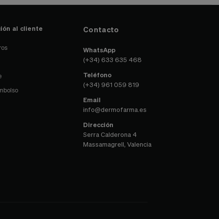
ión al cliente
Contacto
ros
WhatsApp
(+34) 633 635 468
Teléfono
e
(+34) 961 059 819
embolso
Email
info@dermofarma.es
Dirección
Serra Calderona 4
Massamagrell, Valencia