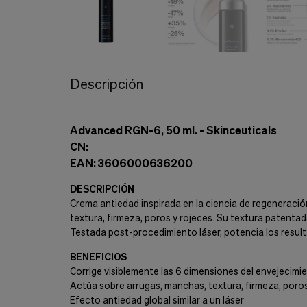
Cookies de marketing
Estas
cookies
son
utilizadas
para
enseñarte
Descripción
anuncios
que
pueden
ser
Advanced RGN-6, 50 ml. - Skinceuticals
interesantes
CN:
basados
EAN: 3606000636200
en
tus
DESCRIPCIÓN
costumbres
de
Crema antiedad inspirada en la ciencia de regeneració
navegación.
textura, firmeza, poros y rojeces. Su textura patenta
Testada post-procedimiento láser, potencia los result
Guardar preferencias
BENEFICIOS
Corrige visiblemente las 6 dimensiones del envejecim
Actúa sobre arrugas, manchas, textura, firmeza, poros
Efecto antiedad global similar a un láser