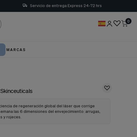
Servicio de entrega Express 24-72 hrs
0
MARCAS
Skinceuticals
ciencia de regeneración global del láser que corrige
semana las 6 dimensiones del envejecimiento: arrugas,
s y rojeces.