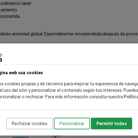
cedimiento láser
atamiento
mprometida
idado antiedad global. Especialmente recomendada después de procedim
 láser.
gina web usa cookies
os cookies propias y de terceros para mejorar tu experiencia de naveg
 el uso del sitio y personalizar el contenido según tus intereses. Puede
ersonalizar o rechazar. Para más información consulta nuestra
Polític
Rechazar cookies
Personalizar
Permitir todas