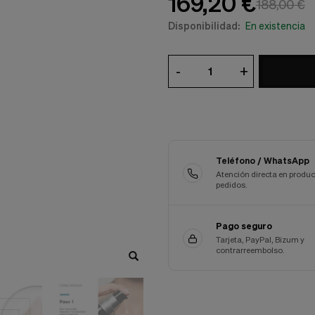
169,20 €
188,00 €
Disponibilidad:
En existencia
-
+
Teléfono / WhatsApp
Atención directa en produc
pedidos.
Pago seguro
Tarjeta, PayPal, Bizum y
contrarreembolso.