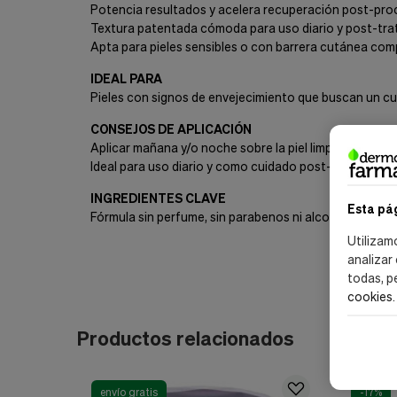
Potencia resultados y acelera recuperación post-pro
Textura patentada cómoda para uso diario y post-tr
Apta para pieles sensibles o con barrera cutánea co
IDEAL PARA
Pieles con signos de envejecimiento que buscan un cu
CONSEJOS DE APLICACIÓN
Aplicar mañana y/o noche sobre la piel limpia.
Ideal para uso diario y como cuidado post-tratamiento
INGREDIENTES CLAVE
Esta pá
Fórmula sin perfume, sin parabenos ni alcohol.
Utilizam
analizar
todas, p
cookies
.
Productos relacionados
envío gratis
-17%