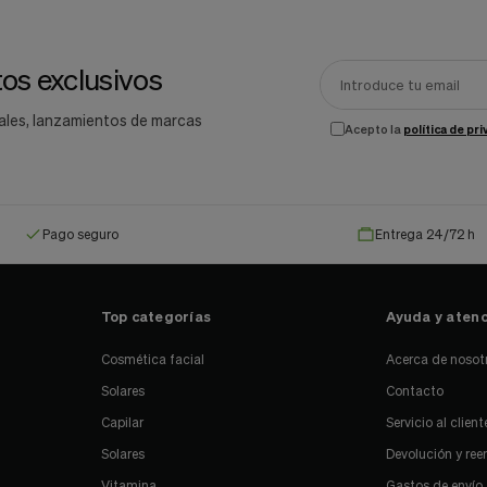
os exclusivos
ales, lanzamientos de marcas
Acepto la
política de pr
Pago seguro
Entrega 24/72 h
Top categorías
Ayuda y atenc
Cosmética facial
Acerca de nosot
Solares
Contacto
Capilar
Servicio al client
Solares
Devolución y re
Vitamina
Gastos de envío