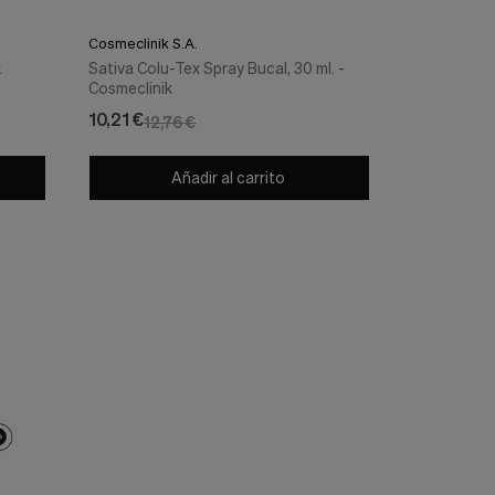
Cosmeclinik S.A.
Cosmeclinik 
k
Sativa Colu-Tex Spray Bucal, 30 ml. -
Sativa V-Te
Cosmeclinik
Cosmeclini
10,21 €
33,56 €
12,76 €
41,
Añadir al carrito