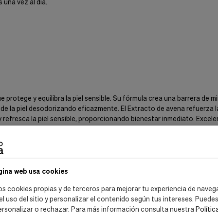
s una vez al día.
protege y equilibra la piel sensible. Su fórmula crea una barrera de m
a de la piel desodorizando eficazmente. El Extracto de avena refuerza la 
 refresca la piel sensible, proporcionando bienestar inmediato. Excele
 colorantes ni parabenos.
 la piel que combate el crecimiento excesivo de las bacterias que desc
s
gina web usa cookies
les irritadas. La suavidad e hidratación son aportadas por las proteín
es y frágiles, ejerciendo una acción emoliente. Entre los azúcares que
os cookies propias y de terceros para mejorar tu experiencia de naveg
 el uso del sitio y personalizar el contenido según tus intereses. Puede
de los componentes del sudor, evitando el mal olor.
ersonalizar o rechazar. Para más información consulta nuestra
Polític
orizando eficazmente.