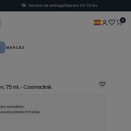
Servicio de entrega Express 24-72 hrs
0
MARCAS
, 75 ml. - Cosmeclinik
eles sensibles.
 para pieles irritadas.