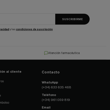
SUSCRIBIRME
ivacidad
y las
condiciones de suscripción
Atención farmacéutica
ión al cliente
Contacto
ros
WhatsApp
(+34) 633 635 468
Teléfono
e
(+34) 961 059 819
embolso
Email