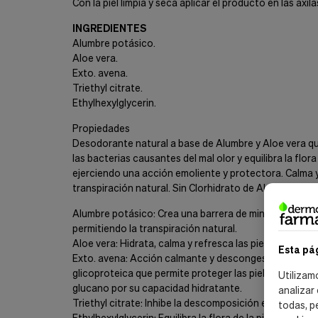
Con la piel limpia y seca aplicar el producto en las axila
INGREDIENTES
Alumbre potásico.
Aloe vera.
Exto. avena.
Triethyl citrate.
Ethylhexylglycerin.
Propiedades
Desodorante natural a base de Alumbre y Aloe vera que 
las bacterias causantes del mal olor y equilibra la flor
ejerciendo una acción emoliente y protectora. Calma y
transpiración natural. Sin Clorhidrato de Aluminio. Sin
Alumbre potásico: Crea una barrera de minerales sobre
permitiendo la transpiración natural.
Aloe vera: Hidrata, calma y refresca las pieles sensible
Esta pá
Exto. avena: Acción calmante y descongestiva para pie
glicoproteica que permite proteger las pieles sensibl
Utilizam
glucano por su capacidad hidratante.
analizar
Triethyl citrate: Inhibe la descomposición enzimática 
todas, p
Ethylhexylglycerin: Equilibra la flora de la piel desod