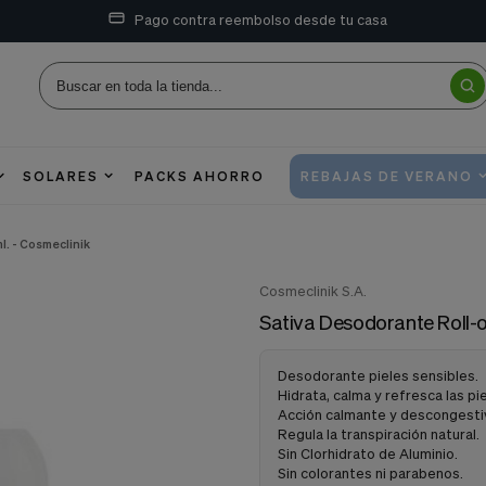
Pago contra reembolso desde tu casa
SOLARES
PACKS AHORRO
REBAJAS DE VERANO
l. - Cosmeclinik
Cosmeclinik S.A.
Sativa Desodorante Roll-on
Desodorante pieles sensibles.
Hidrata, calma y refresca las pi
Acción calmante y descongestiva
Regula la transpiración natural.
Sin Clorhidrato de Aluminio.
Sin colorantes ni parabenos.