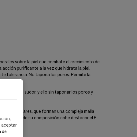
inerales sobre la piel que combate el crecimiento de
acción purificante a la vez que hidrata la piel,
nte tolerancia. No tapona los poros. Permite la
omponen el sudor, y ello sin taponar los poros y
as y los azúcares, que forman una compleja malla
 forman parte de su composición cabe destacar el B-
ación,
s aceptar
a de