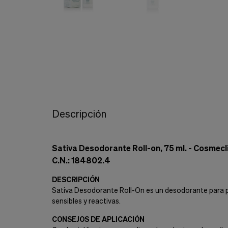
Cookies de marketing
Estas
cookies
son
utilizadas
para
enseñarte
anuncios
que
pueden
ser
interesantes
Descripción
basados
en
tus
costumbres
Sativa Desodorante Roll-on, 75 ml. - Cosmecl
de
C.N.: 184802.4
navegación.
Guardar preferencias
DESCRIPCIÓN
Sativa Desodorante Roll-On es un desodorante para piel
sensibles y reactivas.
CONSEJOS DE APLICACIÓN