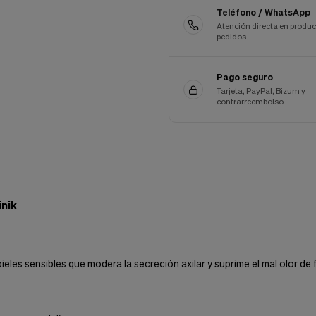
Teléfono / WhatsApp
Atención directa en produc
pedidos.
Pago seguro
Tarjeta, PayPal, Bizum y
contrarreembolso.
inik
es sensibles que modera la secreción axilar y suprime el mal olor de fo