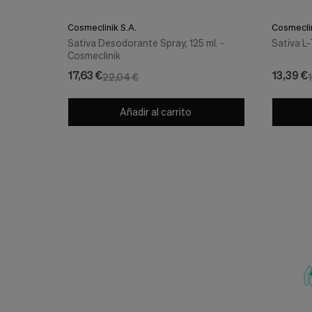
Cosmeclinik S.A.
Cosmeclin
Sativa Desodorante Spray, 125 ml. -
Sativa L-
Cosmeclinik
17,63 €
13,39 €
22,04 €
Añadir al carrito