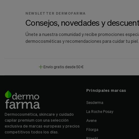
NEWSLETTER DERMOFARMA
Consejos, novedades y descuent
Únete a nuestra comunidad y recibe promociones especi
dermocosméticas y recomendaciones para cuidar tu piel.
Envío gratis desde 50 €
Principales marcas
Sesderma
La Roche Posay
Dermocosmética, skincare y cuidado
capilar premium con una selección
Avene
exclusiva de marcas europeas y precios
Filorga
competitivos todos los días.
Rilastil