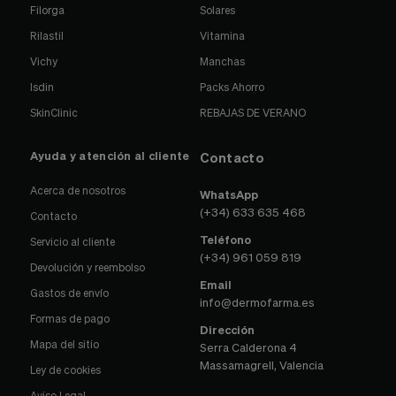
Filorga
Solares
Rilastil
Vitamina
Vichy
Manchas
Isdin
Packs Ahorro
SkinClinic
REBAJAS DE VERANO
Ayuda y atención al cliente
Contacto
Acerca de nosotros
WhatsApp
(+34) 633 635 468
Contacto
Teléfono
Servicio al cliente
(+34) 961 059 819
Devolución y reembolso
Email
Gastos de envío
info@dermofarma.es
Formas de pago
Dirección
Mapa del sitio
Serra Calderona 4
Massamagrell, Valencia
Ley de cookies
Aviso Legal