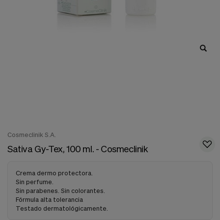
nuestra
web.
Cookies analíticas
Estas
cookies
son
utilizadas
para
recopilar
información,
para
analizar
el
tráfico
y
Cosmeclinik S.A.
la
Sativa Gy-Tex, 100 ml. - Cosmeclinik
forma
en
que
Crema dermo protectora.
los
Sin perfume.
usuarios
Sin parabenes. Sin colorantes.
utilizan
Fórmula alta tolerancia
nuestra
Testado dermatológicamente.
web.