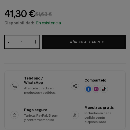
Cookies de marketing
Estas
41,30 €
cookies
51,63 €
son
Disponibilidad:
En existencia
utilizadas
para
enseñarte
anuncios
-
+
AÑADIR AL CARRITO
que
pueden
ser
interesantes
basados
en
tus
Teléfono /
Compártelo
costumbres
WhatsApp
de
Atención directa en
navegación.
productos y pedidos.
Guardar preferencias
Muestras gratis
Pago seguro
Incluidas en cada
Tarjeta, PayPal, Bizum
pedido según
y contrarreembolso.
disponibilidad.