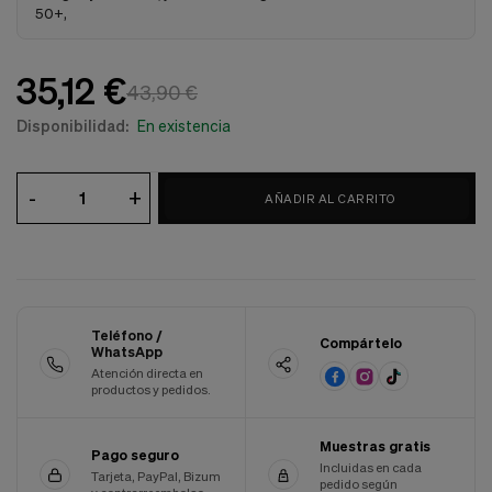
50+,
Cookies de marketing
Estas
cookies
son
35,12 €
utilizadas
43,90 €
para
Disponibilidad:
En existencia
enseñarte
anuncios
que
pueden
-
+
AÑADIR AL CARRITO
ser
interesantes
basados
en
tus
costumbres
de
Teléfono /
Compártelo
navegación.
WhatsApp
Atención directa en
Guardar preferencias
productos y pedidos.
Muestras gratis
Pago seguro
Incluidas en cada
Tarjeta, PayPal, Bizum
pedido según