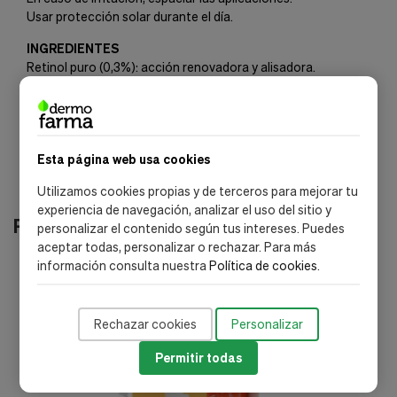
Usar protección solar durante el día.
INGREDIENTES
Retinol puro (0,3%): acción renovadora y alisadora.
NovoRetin(2%): refuerza la eficacia del retinol.
Fórmula con 91% de ingredientes de origen natural.
Esta página web usa cookies
Utilizamos cookies propias y de terceros para mejorar tu
experiencia de navegación, analizar el uso del sitio y
Productos relacionados
personalizar el contenido según tus intereses. Puedes
aceptar todas, personalizar o rechazar. Para más
información consulta nuestra
Política de cookies
.
-20%
Rechazar cookies
Personalizar
Permitir todas