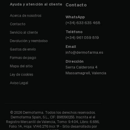
Ayuda y atención al cliente
Contacto
Acerca de nosotros
WhatsApp
(+34) 633 635 468
Contacto
Teléfono
Servicio al cliente
(+34) 961 059 819
Devolución y reembolso
Email
Gastos de envío
info@dermofarma.es
Formas de pago
Dirección
Mapa del sitio
Serra Calderona 4
Massamagrell, Valencia
Ley de cookies
Aviso Legal
© 2026 Dermofarma. Todos los derechos reservados.
Dermofarma Spain, S.L., CIF: B98390255. Inscrita el el
Registro Mercantil de Valencia, Tomo: 9.404, Libro: 6.686,
Folio: 14, Hoja: V146.276 Incr. 1ª - Sitio desarrollado por