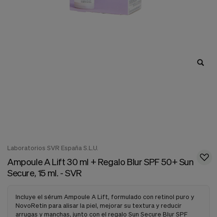
nuestra
web.
Cookies analíticas
Estas
cookies
son
utilizadas
para
recopilar
información,
para
analizar
el
tráfico
y
la
forma
Laboratorios SVR España S.L.U.
en
Ampoule A Lift 30 ml + Regalo Blur SPF 50+ Sun
que
Secure, 15 ml. - SVR
los
usuarios
utilizan
Incluye el sérum Ampoule A Lift, formulado con retinol puro y
nuestra
NovoRetin para alisar la piel, mejorar su textura y reducir
web.
arrugas y manchas, junto con el regalo Sun Secure Blur SPF