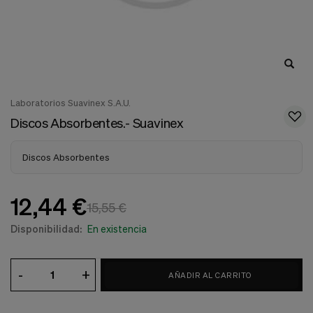
nuestra
web.
Cookies analíticas
Estas
cookies
son
utilizadas
para
Laboratorios Suavinex S.A.U.
recopilar
Discos Absorbentes.- Suavinex
información,
para
analizar
Discos Absorbentes
el
tráfico
y
la
12,44 €
15,55 €
forma
en
Disponibilidad:
En existencia
que
los
usuarios
-
+
utilizan
AÑADIR AL CARRITO
nuestra
web.