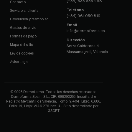
(+34) 633 635 468
Contacto
Teléfono
Servicio al cliente
(+34) 961 059 819
Devolución y reembolso
Email
Gastos de envío
info@dermofarma.es
Formas de pago
Dirección
Mapa del sitio
Serra Calderona 4
Massamagrell, Valencia
Ley de cookies
Aviso Legal
© 2026 Dermofarma. Todos los derechos reservados.
Dermofarma Spain, S.L., CIF: B98390255. Inscrita el el
Registro Mercantil de Valencia, Tomo: 9.404, Libro: 6.686,
Folio: 14, Hoja: V146.276 Incr. 1ª - Sitio desarrollado por
GSOFT