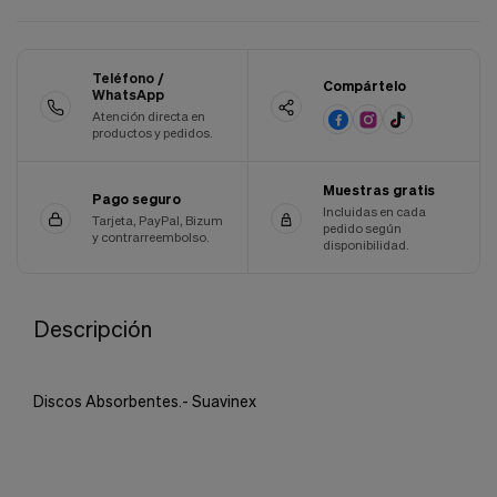
Cookies de marketing
Estas
cookies
son
Teléfono /
Compártelo
utilizadas
WhatsApp
para
Atención directa en
enseñarte
productos y pedidos.
anuncios
que
pueden
Muestras gratis
Pago seguro
ser
Incluidas en cada
Tarjeta, PayPal, Bizum
interesantes
pedido según
y contrarreembolso.
disponibilidad.
basados
en
tus
costumbres
Descripción
de
navegación.
Guardar preferencias
Discos Absorbentes.- Suavinex