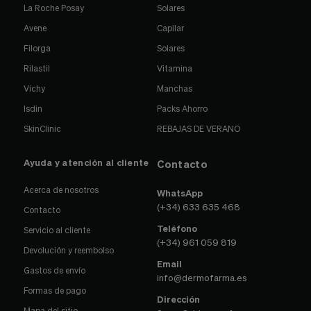
La Roche Posay
Solares
Avene
Capilar
Filorga
Solares
Rilastil
Vitamina
Vichy
Manchas
Isdin
Packs Ahorro
SkinClinic
REBAJAS DE VERANO
Ayuda y atención al cliente
Contacto
Acerca de nosotros
WhatsApp
(+34) 633 635 468
Contacto
Teléfono
Servicio al cliente
(+34) 961 059 819
Devolución y reembolso
Email
Gastos de envío
info@dermofarma.es
Formas de pago
Dirección
Mapa del sitio