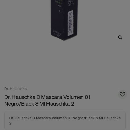
nuestra
web.
Cookies analíticas
Estas
cookies
son
utilizadas
para
recopilar
información,
para
analizar
el
tráfico
y
la
forma
Dr. Hauschka
en
Dr. Hauschka D Mascara Volumen 01
que
Negro/Black 8 Ml Hauschka 2
los
usuarios
utilizan
Dr. Hauschka D Mascara Volumen 01 Negro/Black 8 Ml Hauschka
nuestra
2
web.