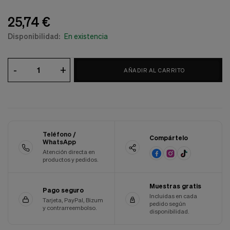
Cookies de marketing
Estas
25,74 €
cookies
son
Disponibilidad:
En existencia
utilizadas
para
enseñarte
-
+
anuncios
AÑADIR AL CARRITO
que
pueden
ser
interesantes
basados
en
tus
Teléfono /
Compártelo
WhatsApp
costumbres
de
Atención directa en
productos y pedidos.
navegación.
Guardar preferencias
Muestras gratis
Pago seguro
Incluidas en cada
Tarjeta, PayPal, Bizum
pedido según
y contrarreembolso.
disponibilidad.