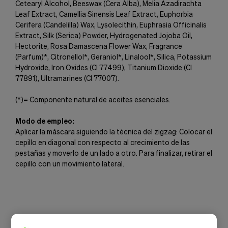
Cetearyl Alcohol, Beeswax (Cera Alba), Melia Azadirachta
Leaf Extract, Camellia Sinensis Leaf Extract, Euphorbia
Cerifera (Candelilla) Wax, Lysolecithin, Euphrasia Officinalis
Extract, Silk (Serica) Powder, Hydrogenated Jojoba Oil,
Hectorite, Rosa Damascena Flower Wax, Fragrance
(Parfum)*, Citronellol*, Geraniol*, Linalool*, Silica, Potassium
Hydroxide, Iron Oxides (CI 77499), Titanium Dioxide (CI
77891), Ultramarines (CI 77007).
(*)= Componente natural de aceites esenciales.
Modo de empleo:
Aplicar la máscara siguiendo la técnica del zigzag: Colocar el
cepillo en diagonal con respecto al crecimiento de las
pestañas y moverlo de un lado a otro. Para finalizar, retirar el
cepillo con un movimiento lateral.