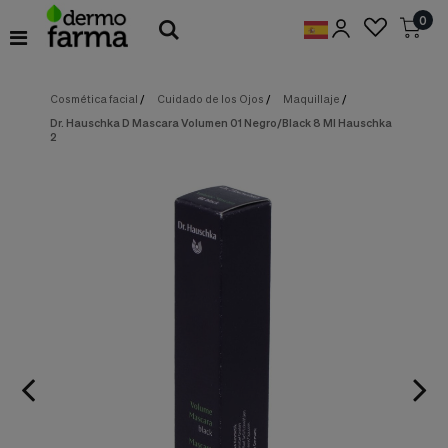
Preferencias
0
de
Cookies
Cosmética facial
/
Cuidado de los Ojos
/
Maquillaje
/
Cookies necesarias
Estas
Dr. Hauschka D Mascara Volumen 01 Negro/Black 8 Ml Hauschka
cookies
2
son
esenciales
para
proveerte
los
servicios
disponibles
en
nuestra
web
y
para
permitirte
utilizar
algunas
características
de