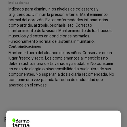
Indicaciones
Indicado para disminuir los niveles de colesteros y
triglicéridos. Diminuir la presión arterial. Mantenimiento
normal del corazón. Evitar enfermedades inflamatorias
como artritis, artrosis, psoriasis, etc. Correcto
mantenimiento de la visión. Mantenimiento de los huesos,
músculos y dientes en condiciones normales.
Funcionamiento normal del sistema inmunitario.
Contraindicaciones
Mantener fuera del alcance de los niños. Conservar en un
lugar fresco y seco. Los complementos alimenticios no
deben sustituir una dieta variada y saludable. No consumir
en caso de alergia o hipersensibilidad a cualquiera de sus
componentes. No superar la dosis diaria recomendada. No
consumir una vez pasada la fecha de caducidad que
aparece en el envase.
Productos relacionados