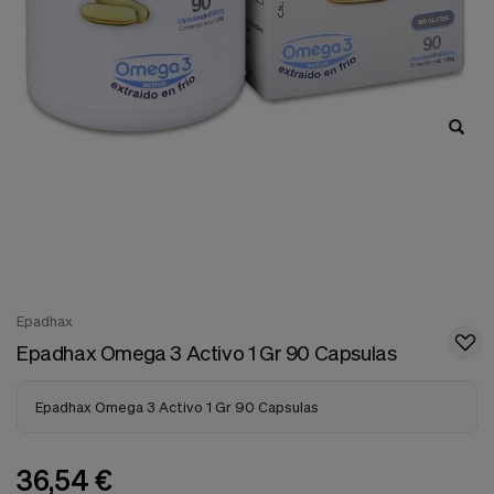
nuestra
web.
Cookies analíticas
Estas
cookies
son
utilizadas
para
recopilar
información,
para
analizar
el
tráfico
y
la
Epadhax
forma
Epadhax Omega 3 Activo 1 Gr 90 Capsulas
en
que
los
Epadhax Omega 3 Activo 1 Gr 90 Capsulas
usuarios
utilizan
nuestra
web.
36,54 €