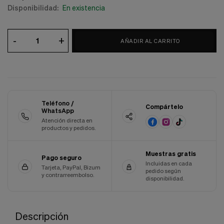
Disponibilidad:
En existencia
Cookies de marketing
Estas
cookies
son
-
+
utilizadas
AÑADIR AL CARRITO
para
enseñarte
anuncios
que
pueden
ser
interesantes
Teléfono /
Compártelo
WhatsApp
basados
en
Atención directa en
productos y pedidos.
tus
costumbres
de
Muestras gratis
navegación.
Pago seguro
Incluidas en cada
Tarjeta, PayPal, Bizum
pedido según
Guardar preferencias
y contrarreembolso.
disponibilidad.
Descripción