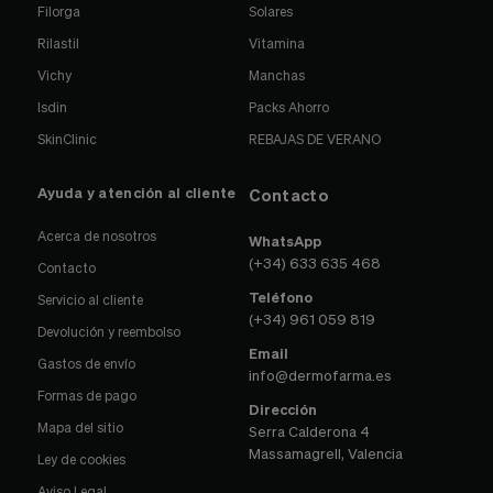
Filorga
Solares
Rilastil
Vitamina
Vichy
Manchas
Isdin
Packs Ahorro
SkinClinic
REBAJAS DE VERANO
Ayuda y atención al cliente
Contacto
Acerca de nosotros
WhatsApp
(+34) 633 635 468
Contacto
Teléfono
Servicio al cliente
(+34) 961 059 819
Devolución y reembolso
Email
Gastos de envío
info@dermofarma.es
Formas de pago
Dirección
Mapa del sitio
Serra Calderona 4
Massamagrell, Valencia
Ley de cookies
Aviso Legal