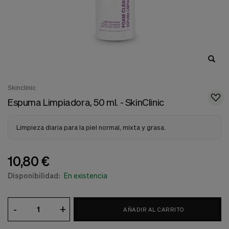
nuestra
web.
Cookies analíticas
Estas
cookies
son
utilizadas
para
recopilar
Skinclinic
información,
para
Espuma Limpiadora, 50 ml. - SkinClinic
analizar
el
tráfico
Limpieza diaria para la piel normal, mixta y grasa.
y
la
forma
10,80 €
en
que
Disponibilidad:
En existencia
los
usuarios
utilizan
-
+
nuestra
AÑADIR AL CARRITO
web.