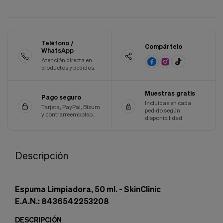
Cookies de marketing
Estas
cookies
son
utilizadas
Teléfono /
Compártelo
para
WhatsApp
enseñarte
Atención directa en
anuncios
productos y pedidos.
que
pueden
Muestras gratis
ser
Pago seguro
interesantes
Incluidas en cada
Tarjeta, PayPal, Bizum
pedido según
basados
y contrarreembolso.
disponibilidad.
en
tus
costumbres
de
Descripción
navegación.
Guardar preferencias
Espuma Limpiadora, 50 ml. - SkinClinic
E.A.N.: 8436542253208
DESCRIPCIÓN