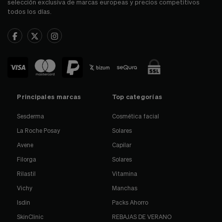
selección exclusiva de marcas europeas y precios competitivos
todos los días.
Principales marcas
Top categorías
Sesderma
Cosmética facial
La Roche Posay
Solares
Avene
Capilar
Filorga
Solares
Rilastil
Vitamina
Vichy
Manchas
Isdin
Packs Ahorro
SkinClinic
REBAJAS DE VERANO