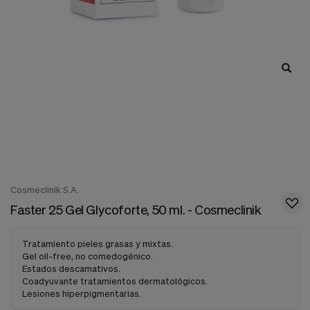
nuestra
web.
Cookies analíticas
Estas
cookies
son
utilizadas
para
recopilar
información,
para
analizar
el
tráfico
y
Cosmeclinik S.A.
la
Faster 25 Gel Glycoforte, 50 ml. - Cosmeclinik
forma
en
que
Tratamiento pieles grasas y mixtas.
los
Gel oil-free, no comedogénico.
usuarios
Estados descamativos.
utilizan
Coadyuvante tratamientos dermatológicos.
nuestra
Lesiones hiperpigmentarias.
web.