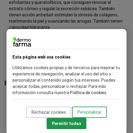
exfoliantes y queratolíticos, que consiguen renovar el
estrato córneo y regular la secreción sebácea. También
tienen acción antiedad: estimulan la síntesis de colágeno,
reafirmando la piel y suavizando las arrugas. También tienen
capacidad hidratante.
Contiene ALOE VERA, que calma, descogestiona y regenera.
Esta página web usa cookies
Utilizamos cookies propias y de terceros para mejorar tu
experiencia de navegación, analizar el uso del sitio y
personalizar el contenido según tus intereses. Puedes
Productos relacionados
aceptar todas, personalizar o rechazar. Para más
información consulta nuestra
Política de cookies
.
-30%
-
Rechazar cookies
Personalizar
Permitir todas