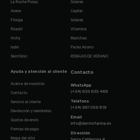
La Roche Posay
Solares
Avene
Capilar
Filorga
Solares
Rilastil
Vitamina
Vichy
Manchas
Isdin
Packs Ahorro
SkinClinic
REBAJAS DE VERANO
Ayuda y atención al cliente
Contacto
Acerca de nosotros
WhatsApp
(+34) 633 635 468
Contacto
Teléfono
Servicio al cliente
(+34) 961 059 819
Devolución y reembolso
Email
Gastos de envío
info@dermofarma.es
Formas de pago
Dirección
Mapa del sitio
Serra Calderona 4