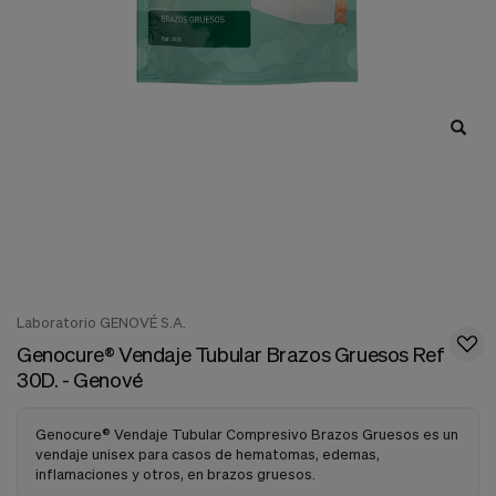
nuestra
web.
Cookies analíticas
Estas
cookies
son
utilizadas
para
recopilar
información,
para
analizar
el
tráfico
y
la
Laboratorio GENOVÉ S.A.
forma
Genocure® Vendaje Tubular Brazos Gruesos Ref
en
que
30D. - Genové
los
usuarios
utilizan
Genocure® Vendaje Tubular Compresivo Brazos Gruesos es un
nuestra
vendaje unisex para casos de hematomas, edemas,
web.
inflamaciones y otros, en brazos gruesos.