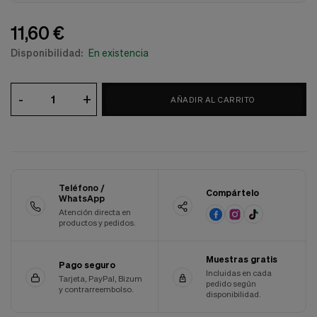
Cookies de marketing
Estas
11,60 €
cookies
son
Disponibilidad:
En existencia
utilizadas
para
enseñarte
anuncios
-
+
AÑADIR AL CARRITO
que
pueden
ser
interesantes
basados
en
tus
Teléfono /
Compártelo
costumbres
WhatsApp
de
Atención directa en
navegación.
productos y pedidos.
Guardar preferencias
Muestras gratis
Pago seguro
Incluidas en cada
Tarjeta, PayPal, Bizum
pedido según
y contrarreembolso.
disponibilidad.