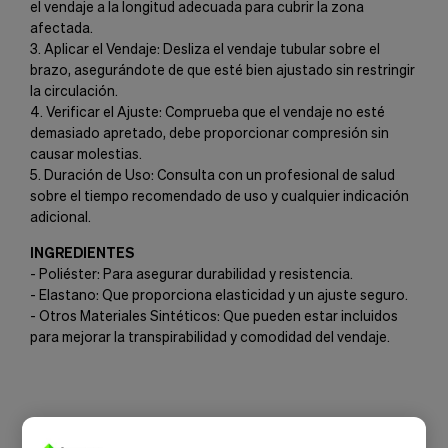
el vendaje a la longitud adecuada para cubrir la zona
afectada.
3. Aplicar el Vendaje: Desliza el vendaje tubular sobre el
brazo, asegurándote de que esté bien ajustado sin restringir
la circulación.
4. Verificar el Ajuste: Comprueba que el vendaje no esté
demasiado apretado, debe proporcionar compresión sin
causar molestias.
5. Duración de Uso: Consulta con un profesional de salud
sobre el tiempo recomendado de uso y cualquier indicación
adicional.
INGREDIENTES
- Poliéster: Para asegurar durabilidad y resistencia.
- Elastano: Que proporciona elasticidad y un ajuste seguro.
- Otros Materiales Sintéticos: Que pueden estar incluidos
para mejorar la transpirabilidad y comodidad del vendaje.