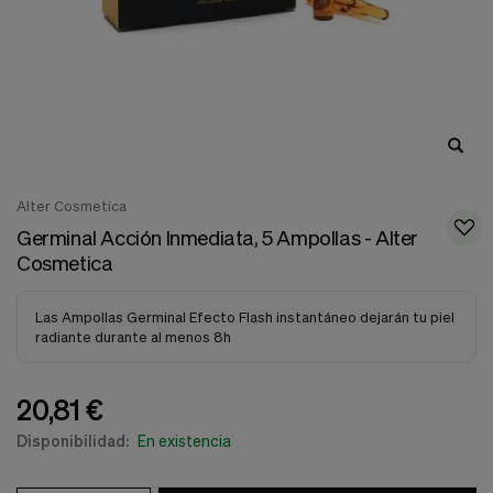
nuestra
web.
Cookies analíticas
Estas
cookies
son
utilizadas
para
recopilar
información,
Alter Cosmetica
para
analizar
Germinal Acción Inmediata, 5 Ampollas - Alter
el
Cosmetica
tráfico
y
la
Las Ampollas Germinal Efecto Flash instantáneo dejarán tu piel
forma
radiante durante al menos 8h
en
que
los
20,81 €
usuarios
utilizan
Disponibilidad:
En existencia
nuestra
web.