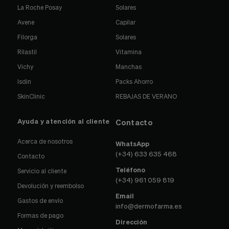
La Roche Posay
Solares
Avene
Capilar
Filorga
Solares
Rilastil
Vitamina
Vichy
Manchas
Isdin
Packs Ahorro
SkinClinic
REBAJAS DE VERANO
Ayuda y atención al cliente
Contacto
Acerca de nosotros
WhatsApp
(+34) 633 635 468
Contacto
Teléfono
Servicio al cliente
(+34) 961 059 819
Devolución y reembolso
Email
Gastos de envío
info@dermofarma.es
Formas de pago
Dirección