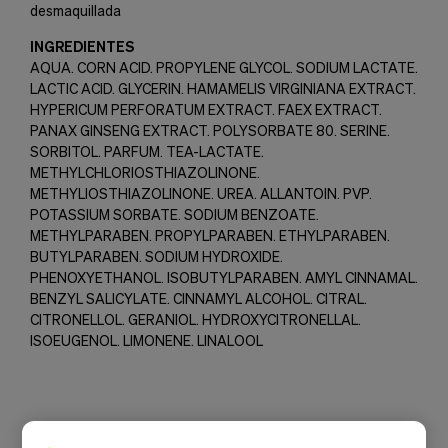
desmaquillada
INGREDIENTES
AQUA. CORN ACID. PROPYLENE GLYCOL. SODIUM LACTATE.
LACTIC ACID. GLYCERIN. HAMAMELIS VIRGINIANA EXTRACT.
HYPERICUM PERFORATUM EXTRACT. FAEX EXTRACT.
PANAX GINSENG EXTRACT. POLYSORBATE 80. SERINE.
SORBITOL. PARFUM. TEA-LACTATE.
METHYLCHLORIOSTHIAZOLINONE.
METHYLIOSTHIAZOLINONE. UREA. ALLANTOIN. PVP.
POTASSIUM SORBATE. SODIUM BENZOATE.
METHYLPARABEN. PROPYLPARABEN. ETHYLPARABEN.
BUTYLPARABEN. SODIUM HYDROXIDE.
PHENOXYETHANOL. ISOBUTYLPARABEN. AMYL CINNAMAL.
BENZYL SALICYLATE. CINNAMYL ALCOHOL. CITRAL.
CITRONELLOL. GERANIOL. HYDROXYCITRONELLAL.
ISOEUGENOL. LIMONENE. LINALOOL