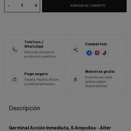
-
+
Cookies de marketing
AÑADIR AL CARRITO
Estas
cookies
son
utilizadas
para
enseñarte
anuncios
Teléfono /
Compártelo
que
WhatsApp
pueden
Atención directa en
ser
productos y pedidos.
interesantes
basados
en
Muestras gratis
Pago seguro
tus
Incluidas en cada
Tarjeta, PayPal, Bizum
costumbres
pedido según
y contrarreembolso.
disponibilidad.
de
navegación.
Guardar preferencias
Descripción
Germinal Acción Inmediata, 5 Ampollas - Alter