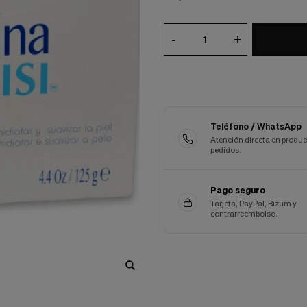
-
+
Teléfono / WhatsApp
Atención directa en produc
pedidos.
Pago seguro
Tarjeta, PayPal, Bizum y
contrarreembolso.