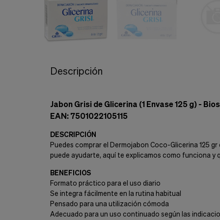
Cookies de marketing
Estas
cookies
son
utilizadas
para
enseñarte
anuncios
Descripción
que
pueden
ser
interesantes
Jabon Grisi de Glicerina (1 Envase 125 g) - Bio
basados
EAN: 7501022105115
en
tus
DESCRIPCIÓN
costumbres
Puedes comprar el Dermojabon Coco-Glicerina 125 gr d
de
navegación.
puede ayudarte, aquí te explicamos como funciona y 
Guardar preferencias
BENEFICIOS
Formato práctico para el uso diario
Se integra fácilmente en la rutina habitual
Pensado para una utilización cómoda
Adecuado para un uso continuado según las indicacio