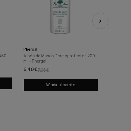
Phergal
Botanica P
 750
Jabón de Manos Dermoprotector, 200
Botanicaph
ml. - Phergal
del Te (1 E
Pharma
7,74 €
6,40 €
7,95 €
Añadir al carrito