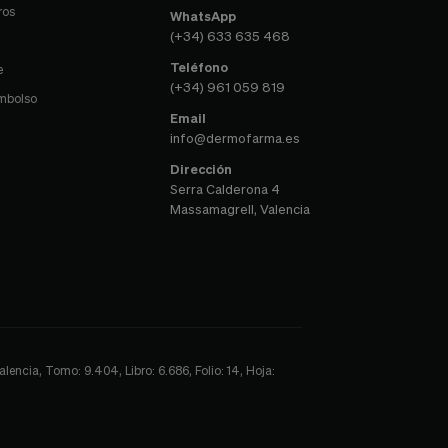
ros
WhatsApp
(+34) 633 635 468
Teléfono
e
(+34) 961 059 819
embolso
Email
info@dermofarma.es
Dirección
Serra Calderona 4
Massamagrell, Valencia
encia, Tomo: 9.404, Libro: 6.686, Folio: 14, Hoja: