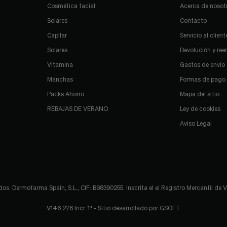
Cosmética facial
Acerca de nosot
Solares
Contacto
Capilar
Servicio al client
Solares
Devolución y re
Vitamina
Gastos de envío
Manchas
Formas de pago
Packs Ahorro
Mapa del sitio
REBAJAS DE VERANO
Ley de cookies
Aviso Legal
 Dermofarma Spain, S.L., CIF: B98390255. Inscrita el el Registro Mercantil de Val
V146.276 Incr. 1ª - Sitio desarrollado por
GSOFT