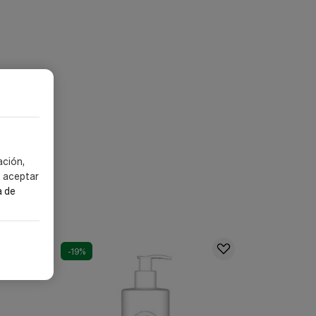
ación,
s aceptar
a de
-19%