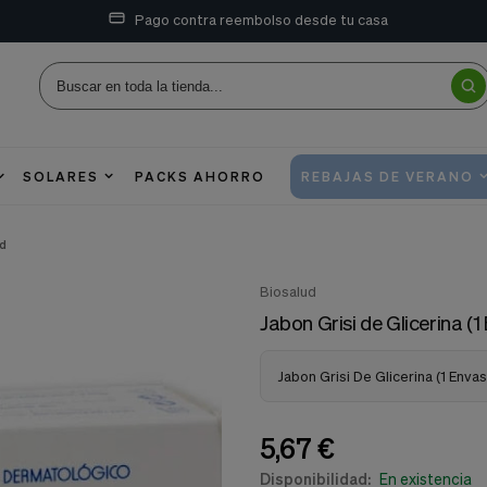
Pago contra reembolso desde tu casa
SOLARES
PACKS AHORRO
REBAJAS DE VERANO
ud
Biosalud
Jabon Grisi de Glicerina (1
Jabon Grisi De Glicerina (1 Enva
5,67 €
Disponibilidad:
En existencia