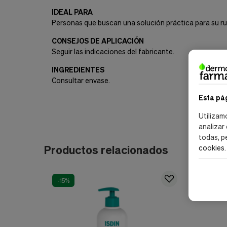
IDEAL PARA
Personas que buscan una solución práctica para su rut
CONSEJOS DE APLICACIÓN
Seguir las indicaciones del fabricante.
INGREDIENTES
Consultar envase.
Esta pá
Utilizam
analizar
todas, p
Productos relacionados
cookies
.
-15%